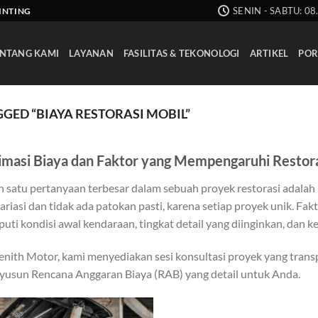
SENIN - SABTU: 08
AINTING
NTANG KAMI
LAYANAN
FASILITAS & TEKONOLOGI
ARTIKEL
POR
GED “BIAYA RESTORASI MOBIL”
imasi Biaya dan Faktor yang Mempengaruhi Restora
h satu pertanyaan terbesar dalam sebuah proyek restorasi adalah 
ariasi dan tidak ada patokan pasti, karena setiap proyek unik. F
puti kondisi awal kendaraan, tingkat detail yang diinginkan, dan 
enith Motor, kami menyediakan sesi konsultasi proyek yang tran
usun Rencana Anggaran Biaya (RAB) yang detail untuk Anda.