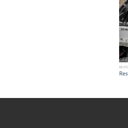
REST
Res