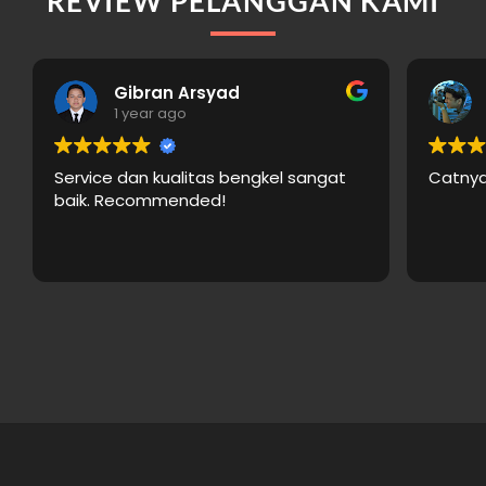
REVIEW PELANGGAN KAMI
Gibran Arsyad
1 year ago
Service dan kualitas bengkel sangat
Catnya
baik. Recommended!