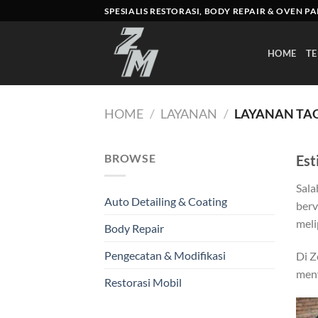
Skip
SPESIALIS RESTORASI, BODY REPAIR & OVEN P
to
content
HOME
TE
HOME
/
LAYANAN
/
LAYANAN TAG
BROWSE
Est
Sala
Auto Detailing & Coating
berv
meli
Body Repair
Pengecatan & Modifikasi
Di Z
meny
Restorasi Mobil