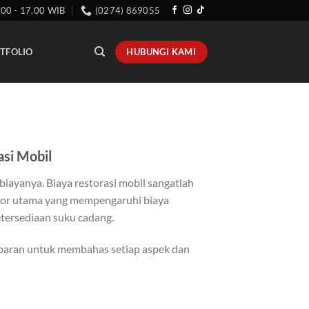
.00 - 17.00 WIB
(0274) 869055
HUBUNGI KAMI
TFOLIO
si Mobil
biayanya. Biaya restorasi mobil sangatlah
aktor utama yang mempengaruhi biaya
ketersediaan suku cadang.
sparan untuk membahas setiap aspek dan