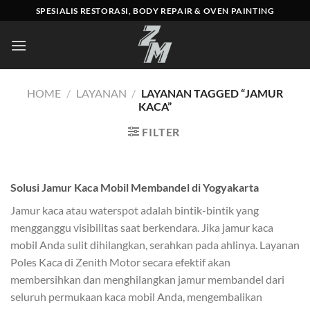
Skip
SPESIALIS RESTORASI, BODY REPAIR & OVEN PAINTING
to
content
HOME
/
LAYANAN
/
LAYANAN TAGGED “JAMUR
KACA”
FILTER
Solusi Jamur Kaca Mobil Membandel di Yogyakarta
Jamur kaca atau waterspot adalah bintik-bintik yang
mengganggu visibilitas saat berkendara. Jika jamur kaca
mobil Anda sulit dihilangkan, serahkan pada ahlinya. Layanan
Poles Kaca di Zenith Motor secara efektif akan
membersihkan dan menghilangkan jamur membandel dari
seluruh permukaan kaca mobil Anda, mengembalikan