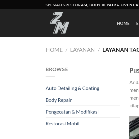
Skip
SPESIALIS RESTORASI, BODY REPAIR & OVEN P
to
content
HOME
TE
HOME
/
LAYANAN
/
LAYANAN TAG
BROWSE
Pus
Anda
Auto Detailing & Coating
meny
meng
Body Repair
kila
Pengecatan & Modifikasi
Restorasi Mobil