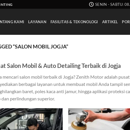
SENIN - SABTU: 08
AINTING
NTANG KAMI
LAYANAN
FASILITAS & TEKONOLOGI
ARTIKEL
POR
GED “SALON MOBIL JOGJA”
at Salon Mobil & Auto Detailing Terbaik di Jogja
 mencari salon mobil terbaik di Jogja? Zenith Motor adalah pusat
ediakan berbagai layanan untuk membuat mobil Anda tampil sempu
hilangkan baret, poles kaca anti jamur, hingga aplikasi proteks
p dan perlindungan superior.