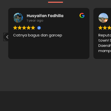
Husyaifan Fadhilla
1 year ago
Catnya bagus dan garcep
Reputab
town! S
Daerah 
mampir