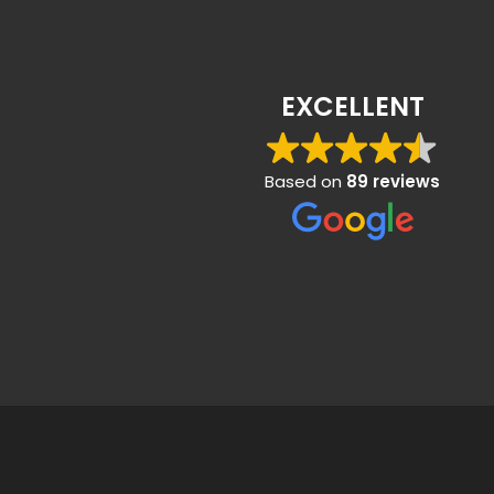
Gibran Arsyad
1 year ago
EXCELLENT
Service dan kualitas bengkel sangat
baik. Recommended!
Based on
89 reviews