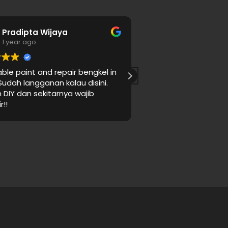
Pradipta Wijaya
Aryo Abiyos
1 year ago
1 year ago
le paint and repair bengkel in
Tepat waktu dan ber
udah langganan kalau disini.
DIY dan sekitarnya wajib
!!