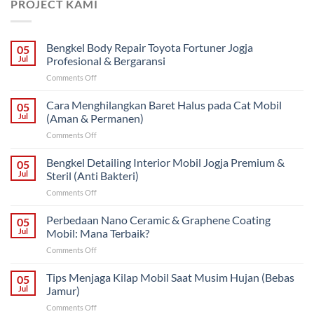
PROJECT KAMI
Bengkel Body Repair Toyota Fortuner Jogja
05
Jul
Profesional & Bergaransi
on
Comments Off
Bengkel
Body
Cara Menghilangkan Baret Halus pada Cat Mobil
05
Repair
Jul
(Aman & Permanen)
Toyota
on
Comments Off
Fortuner
Cara
Jogja
Menghilangkan
Bengkel Detailing Interior Mobil Jogja Premium &
Profesional
05
Baret
&
Jul
Steril (Anti Bakteri)
Halus
Bergaransi
on
Comments Off
pada
Bengkel
Cat
Detailing
Perbedaan Nano Ceramic & Graphene Coating
Mobil
05
Interior
(Aman
Jul
Mobil: Mana Terbaik?
Mobil
&
on
Comments Off
Jogja
Permanen)
Perbedaan
Premium
Nano
Tips Menjaga Kilap Mobil Saat Musim Hujan (Bebas
&
05
Ceramic
Steril
Jul
Jamur)
&
(Anti
on
Comments Off
Graphene
Bakteri)