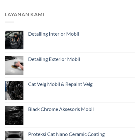
Tips
Coating
Menjaga
Mobil:
Kilap
LAYANAN KAMI
Mana
Mobil
Terbaik?
Saat
Musim
Detailing Interior Mobil
Hujan
(Bebas
Jamur)
Detailing Exterior Mobil
Cat Velg Mobil & Repaint Velg
Black Chrome Aksesoris Mobil
Proteksi Cat Nano Ceramic Coating