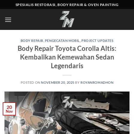
Skip
SPESIALIS RESTORASI, BODY REPAIR & OVEN PAINTING
to
content
BODY REPAIR
,
PENGECATAN MOBIL
,
PROJECT UPDATES
Body Repair Toyota Corolla Altis:
Kembalikan Kemewahan Sedan
Legendaris
POSTED ON
NOVEMBER 20, 2025
BY
ROYANROMADHON
20
Nov