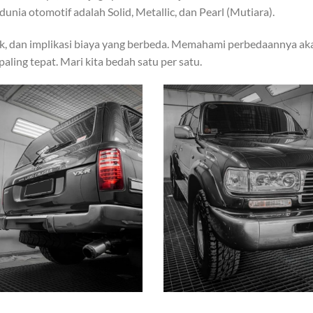
dunia otomotif adalah Solid, Metallic, dan Pearl (Mutiara).
tik, dan implikasi biaya yang berbeda. Memahami perbedaannya ak
ng tepat. Mari kita bedah satu per satu.