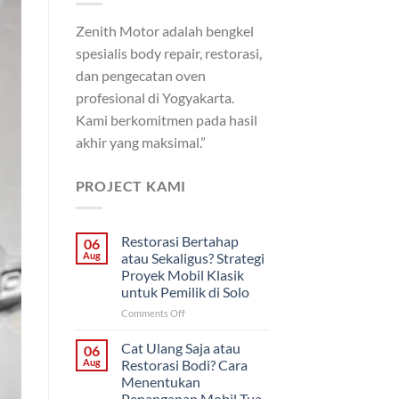
Zenith Motor adalah bengkel
spesialis body repair, restorasi,
dan pengecatan oven
profesional di Yogyakarta.
Kami berkomitmen pada hasil
akhir yang maksimal.”
PROJECT KAMI
Restorasi Bertahap
06
Aug
atau Sekaligus? Strategi
Proyek Mobil Klasik
untuk Pemilik di Solo
on
Comments Off
Restorasi
Bertahap
Cat Ulang Saja atau
06
atau
Aug
Restorasi Bodi? Cara
Sekaligus?
Menentukan
Strategi
Penanganan Mobil Tua