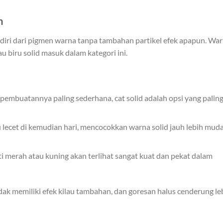
n
 terdiri dari pigmen warna tanpa tambahan partikel efek apapun. Wa
u biru solid masuk dalam kategori ini.
pembuatannya paling sederhana, cat solid adalah opsi yang palin
au lecet di kemudian hari, mencocokkan warna solid jauh lebih mud
 merah atau kuning akan terlihat sangat kuat dan pekat dalam
tidak memiliki efek kilau tambahan, dan goresan halus cenderung le