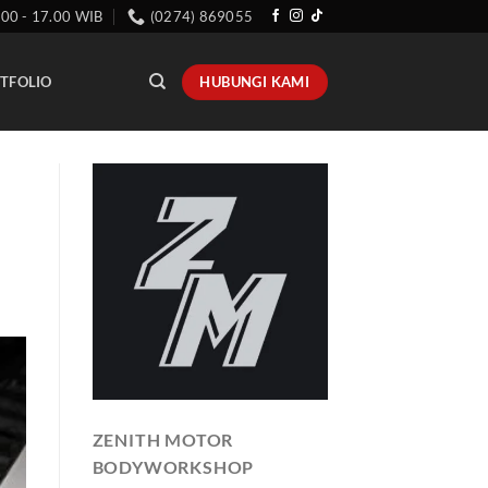
.00 - 17.00 WIB
(0274) 869055
HUBUNGI KAMI
TFOLIO
ZENITH MOTOR
BODYWORKSHOP