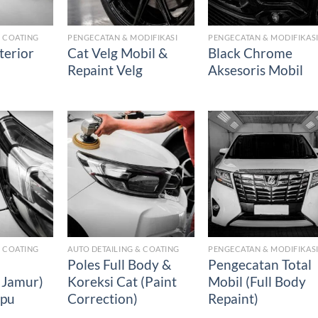
& COATING
PENGECATAN & MODIFIKASI
PENGECATAN & MODIFIKAS
terior
Cat Velg Mobil &
Black Chrome
Repaint Velg
Aksesoris Mobil
& COATING
AUTO DETAILING & COATING
PENGECATAN & MODIFIKAS
Poles Full Body &
Pengecatan Total
 Jamur)
Koreksi Cat (Paint
Mobil (Full Body
mpu
Correction)
Repaint)