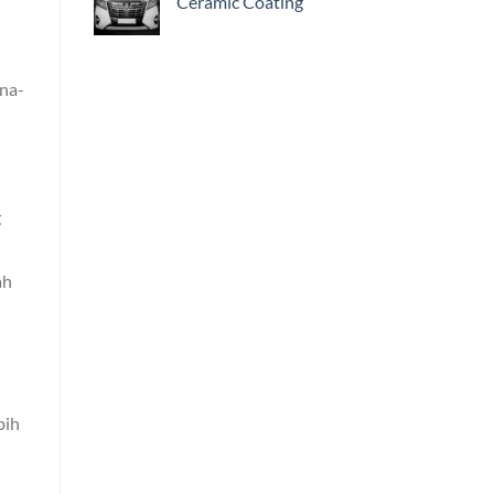
Ceramic Coating
rna-
g
ah
bih