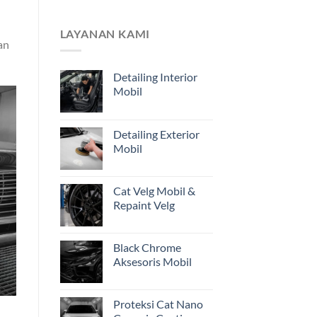
Pemilik
Mengapa
Kendaraan
Estimasi
di
dari
LAYANAN KAMI
Jakarta
Foto
an
Belum
Cukup?
Detailing Interior
Pentingnya
Mobil
Inspeksi
Awal
Mobil
Restorasi
Detailing Exterior
dari
Mobil
Jakarta
Cat Velg Mobil &
Repaint Velg
Black Chrome
Aksesoris Mobil
Proteksi Cat Nano