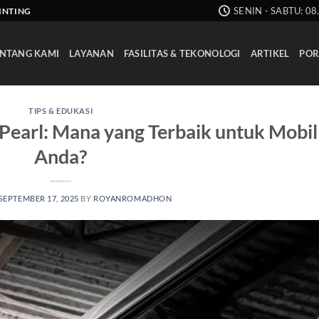
SENIN - SABTU: 08
AINTING
NTANG KAMI
LAYANAN
FASILITAS & TEKONOLOGI
ARTIKEL
POR
TIPS & EDUKASI
s Pearl: Mana yang Terbaik untuk Mobil
Anda?
SEPTEMBER 17, 2025
BY
ROYANROMADHON