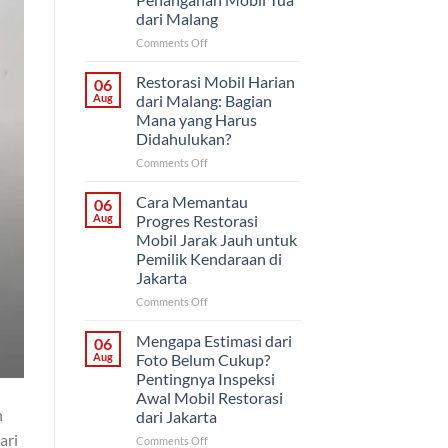
Proyek
dari Malang
Mobil
Klasik
on
Comments Off
untuk
Cat
Pemilik
Ulang
Restorasi Mobil Harian
06
di
Saja
Aug
dari Malang: Bagian
Solo
atau
Mana yang Harus
Restorasi
Didahulukan?
Bodi?
Cara
on
Comments Off
Menentukan
Restorasi
Penanganan
Mobil
Cara Memantau
06
Mobil
Harian
Aug
Progres Restorasi
Tua
dari
Mobil Jarak Jauh untuk
dari
Malang:
Pemilik Kendaraan di
Malang
Bagian
Jakarta
Mana
yang
on
Comments Off
Harus
Cara
Didahulukan?
Memantau
Mengapa Estimasi dari
06
Progres
Aug
Foto Belum Cukup?
Restorasi
Pentingnya Inspeksi
Mobil
Awal Mobil Restorasi
Jarak
n
dari Jakarta
Jauh
untuk
ari
on
Comments Off