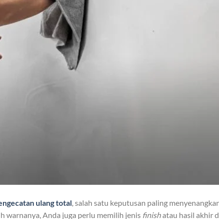
engecatan ulang total
, salah satu keputusan paling menyenangka
h warnanya, Anda juga perlu memilih jenis
finish
atau hasil akhir d