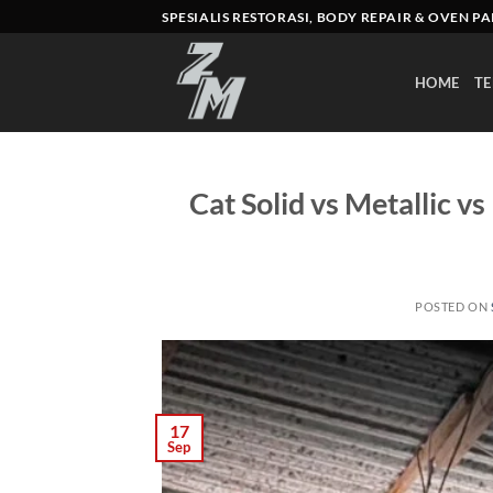
Skip
SPESIALIS RESTORASI, BODY REPAIR & OVEN P
to
content
HOME
TE
Cat Solid vs Metallic v
POSTED ON
17
Sep