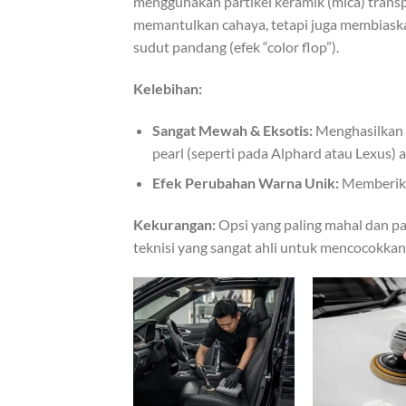
menggunakan partikel keramik (mica) transpa
memantulkan cahaya, tetapi juga membiaska
sudut pandang (efek “color flop”).
Kelebihan:
Sangat Mewah & Eksotis:
Menghasilkan k
pearl (seperti pada Alphard atau Lexus) 
Efek Perubahan Warna Unik:
Memberikan
Kekurangan:
Opsi yang paling mahal dan pal
teknisi yang sangat ahli untuk mencocokk