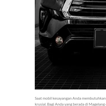
Saat mobil kesayangan Anda membutuhkan p
krusial. Bagi Anda yang berada di Magelang 