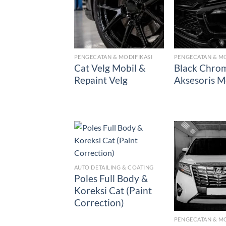
PENGECATAN & MODIFIKASI
PENGECATAN & MO
Cat Velg Mobil &
Black Chro
Repaint Velg
Aksesoris M
AUTO DETAILING & COATING
Poles Full Body &
Koreksi Cat (Paint
Correction)
PENGECATAN & MO