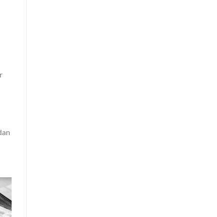
r
dan