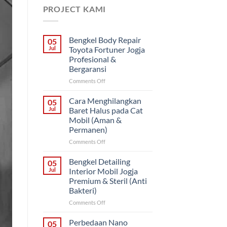
PROJECT KAMI
Bengkel Body Repair
05
Jul
Toyota Fortuner Jogja
Profesional &
Bergaransi
on
Comments Off
Bengkel
Body
Cara Menghilangkan
05
Repair
Jul
Baret Halus pada Cat
Toyota
Mobil (Aman &
Fortuner
Permanen)
Jogja
Profesional
on
Comments Off
&
Cara
Bergaransi
Menghilangkan
Bengkel Detailing
05
Baret
Jul
Interior Mobil Jogja
Halus
Premium & Steril (Anti
pada
Bakteri)
Cat
Mobil
on
Comments Off
(Aman
Bengkel
&
Detailing
Perbedaan Nano
05