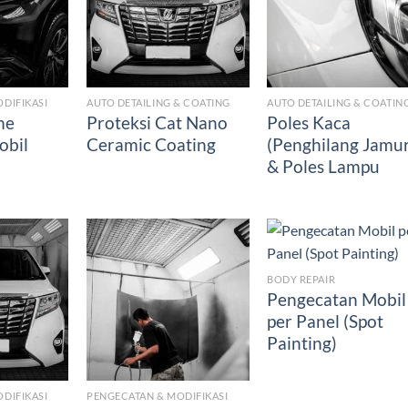
DIFIKASI
AUTO DETAILING & COATING
AUTO DETAILING & COATIN
me
Proteksi Cat Nano
Poles Kaca
obil
Ceramic Coating
(Penghilang Jamu
& Poles Lampu
BODY REPAIR
Pengecatan Mobil
per Panel (Spot
Painting)
DIFIKASI
PENGECATAN & MODIFIKASI