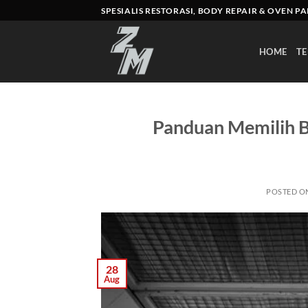
Skip
SPESIALIS RESTORASI, BODY REPAIR & OVEN P
to
content
HOME
TE
Panduan Memilih B
POSTED O
28
Aug