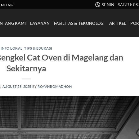
SENIN - SABTU: 08
AINTING
NTANG KAMI
LAYANAN
FASILITAS & TEKONOLOGI
ARTIKEL
POR
INFO LOKAL
,
TIPS & EDUKASI
engkel Cat Oven di Magelang dan
Sekitarnya
N
AUGUST 28, 2025
BY
ROYANROMADHON