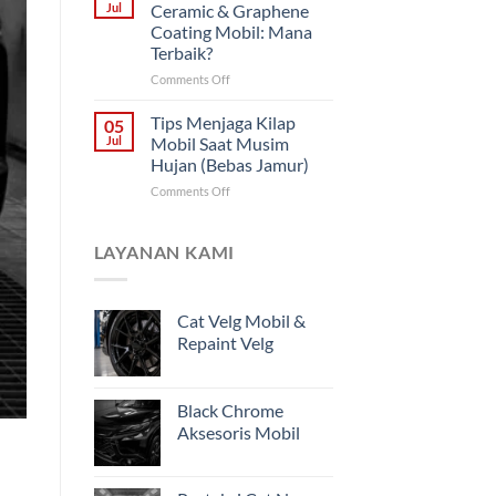
Permanen)
Interior
Jul
Ceramic & Graphene
Mobil
Coating Mobil: Mana
Jogja
Terbaik?
Premium
&
on
Comments Off
Steril
Perbedaan
(Anti
Nano
Tips Menjaga Kilap
05
Bakteri)
Ceramic
Jul
Mobil Saat Musim
&
Hujan (Bebas Jamur)
Graphene
on
Comments Off
Coating
Tips
Mobil:
Menjaga
Mana
Kilap
Terbaik?
LAYANAN KAMI
Mobil
Saat
Musim
Cat Velg Mobil &
Hujan
Repaint Velg
(Bebas
Jamur)
Black Chrome
Aksesoris Mobil