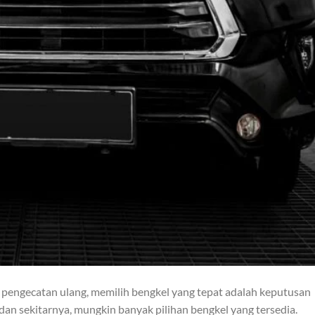
engecatan ulang, memilih bengkel yang tepat adalah keputusan
dan sekitarnya, mungkin banyak pilihan bengkel yang tersedia.