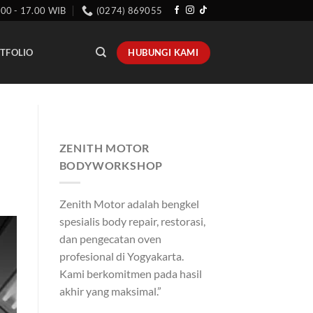
.00 - 17.00 WIB
(0274) 869055
HUBUNGI KAMI
TFOLIO
ZENITH MOTOR
BODYWORKSHOP
Zenith Motor adalah bengkel
spesialis body repair, restorasi,
dan pengecatan oven
profesional di Yogyakarta.
Kami berkomitmen pada hasil
akhir yang maksimal.”