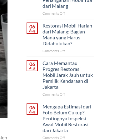
Proyek
dari Malang
Mobil
Klasik
on
Comments Off
untuk
Cat
Pemilik
Ulang
Restorasi Mobil Harian
06
di
Saja
Aug
dari Malang: Bagian
Solo
atau
Mana yang Harus
Restorasi
Didahulukan?
Bodi?
Cara
on
Comments Off
Menentukan
Restorasi
Penanganan
Mobil
Cara Memantau
06
Mobil
Harian
Aug
Progres Restorasi
Tua
dari
Mobil Jarak Jauh untuk
dari
Malang:
Pemilik Kendaraan di
Malang
Bagian
Jakarta
Mana
yang
on
Comments Off
Harus
Cara
Didahulukan?
Memantau
Mengapa Estimasi dari
06
Progres
Aug
Foto Belum Cukup?
Restorasi
Pentingnya Inspeksi
Mobil
Awal Mobil Restorasi
Jarak
dari Jakarta
Jauh
untuk
oleh
on
Comments Off