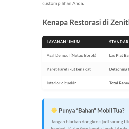
custom pilihan Anda.
Kenapa Restorasi di Zeni
LAYANAN UMUM
STANDAR
Asal Dempul (Nutup Borok)
Las Plat Ba
Karet-karet ikut kena cat
Detaching 
Interior dicuekin
Total Rene
Punya “Bahan” Mobil Tua?
Jangan biarkan dongkrok jadi sarang t
kembali. Kirim foto kondisi mobil Anda.