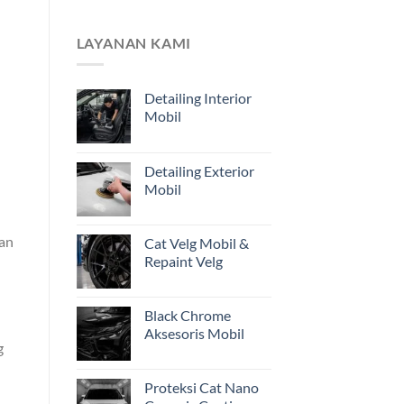
Pemilik
Mengapa
Kendaraan
Estimasi
di
dari
LAYANAN KAMI
Jakarta
Foto
Belum
Cukup?
Detailing Interior
Pentingnya
Mobil
Inspeksi
Awal
Mobil
Restorasi
Detailing Exterior
dari
Mobil
Jakarta
ran
Cat Velg Mobil &
Repaint Velg
Black Chrome
Aksesoris Mobil
g
Proteksi Cat Nano