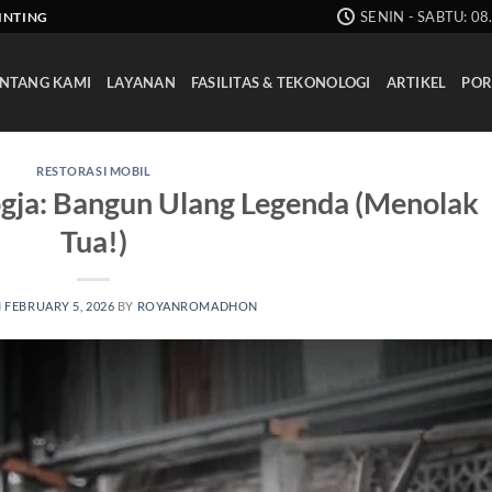
SENIN - SABTU: 08
AINTING
NTANG KAMI
LAYANAN
FASILITAS & TEKONOLOGI
ARTIKEL
POR
RESTORASI MOBIL
ogja: Bangun Ulang Legenda (Menolak
Tua!)
N
FEBRUARY 5, 2026
BY
ROYANROMADHON