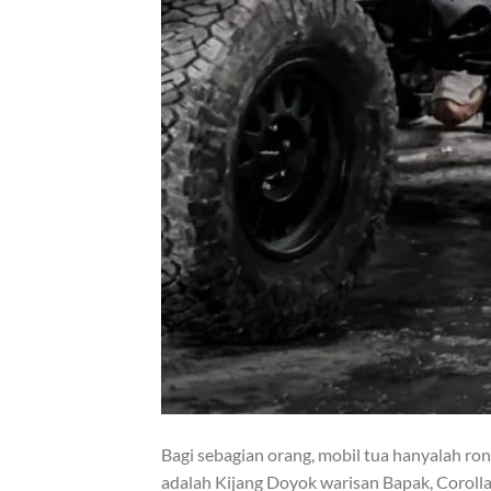
Bagi sebagian orang, mobil tua hanyalah ron
adalah Kijang Doyok warisan Bapak, Coroll