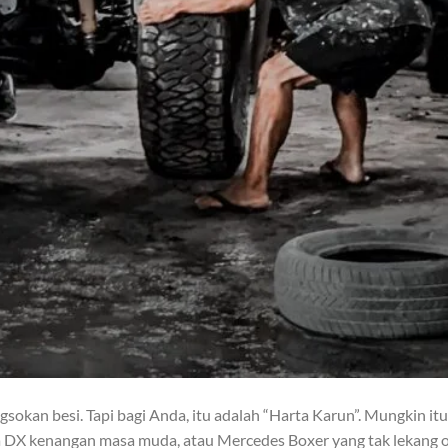
gsokan besi. Tapi bagi Anda, itu adalah “Harta Karun”. Mungkin itu
a DX kenangan masa muda, atau Mercedes Boxer yang tak lekang 