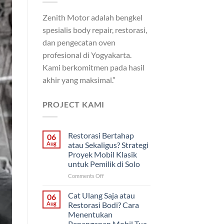
Zenith Motor adalah bengkel
spesialis body repair, restorasi,
dan pengecatan oven
profesional di Yogyakarta.
Kami berkomitmen pada hasil
akhir yang maksimal.”
PROJECT KAMI
Restorasi Bertahap
06
Aug
atau Sekaligus? Strategi
Proyek Mobil Klasik
untuk Pemilik di Solo
on
Comments Off
Restorasi
Bertahap
Cat Ulang Saja atau
06
atau
Aug
Restorasi Bodi? Cara
Sekaligus?
Menentukan
Strategi
Penanganan Mobil Tua