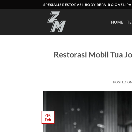
Skip
SPESIALIS RESTORASI, BODY REPAIR & OVEN P
to
content
HOME
TE
Restorasi Mobil Tua J
POSTED O
05
Feb