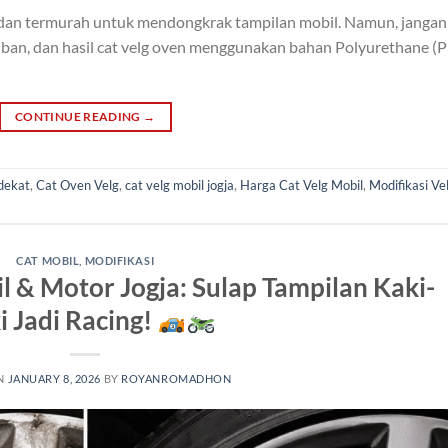
 dan termurah untuk mendongkrak tampilan mobil. Namun, jangan
as ban, dan hasil cat velg oven menggunakan bahan Polyurethane (
CONTINUE READING
→
rdekat
,
Cat Oven Velg
,
cat velg mobil jogja
,
Harga Cat Velg Mobil
,
Modifikasi Ve
CAT MOBIL
,
MODIFIKASI
l & Motor Jogja: Sulap Tampilan Kaki-
i Jadi Racing!
N
JANUARY 8, 2026
BY
ROYANROMADHON