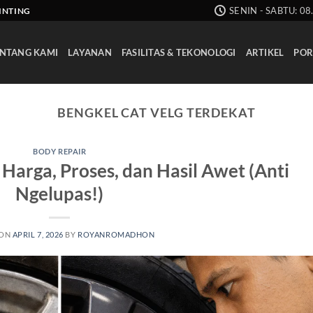
SENIN - SABTU: 08
AINTING
NTANG KAMI
LAYANAN
FASILITAS & TEKONOLOGI
ARTIKEL
POR
BENGKEL CAT VELG TERDEKAT
BODY REPAIR
 Harga, Proses, dan Hasil Awet (Anti
Ngelupas!)
 ON
APRIL 7, 2026
BY
ROYANROMADHON