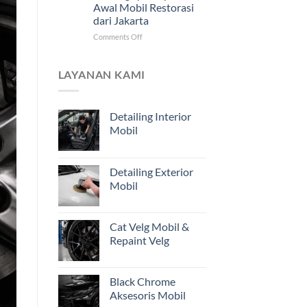
Awal Mobil Restorasi
Jarak
dari Jakarta
Jauh
untuk
on
Comments Off
Pemilik
Mengapa
Kendaraan
Estimasi
di
dari
LAYANAN KAMI
Jakarta
Foto
Belum
Cukup?
Detailing Interior
Pentingnya
Mobil
Inspeksi
Awal
Mobil
Restorasi
Detailing Exterior
dari
Mobil
Jakarta
Cat Velg Mobil &
Repaint Velg
Black Chrome
Aksesoris Mobil