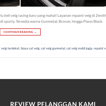
u beli velg racing baru yang mahal! Layanan repaint velg di Zenit
di sporty. Tersedia warna Gunmetal, Bronze, hingga Piano Black.
CONTINUE READING
→
t velg terdekat
,
biaya cat velg
,
cat velg gunmetal
,
cat velg mobil jogja
,
repaint v
REVIEW PELANGGAN KAMI