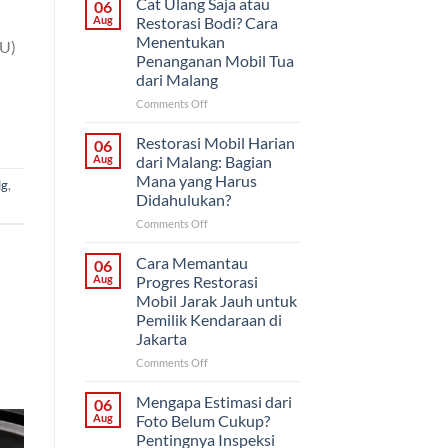
Cat Ulang Saja atau
06
atau
Aug
Restorasi Bodi? Cara
Sekaligus?
Menentukan
PU)
Strategi
Penanganan Mobil Tua
Proyek
dari Malang
Mobil
Klasik
on
Comments Off
untuk
Cat
Pemilik
Ulang
Restorasi Mobil Harian
06
di
Saja
Aug
dari Malang: Bagian
Solo
atau
Mana yang Harus
lg
,
Restorasi
Didahulukan?
Bodi?
Cara
on
Comments Off
Menentukan
Restorasi
Penanganan
Mobil
Cara Memantau
06
Mobil
Harian
Aug
Progres Restorasi
Tua
dari
Mobil Jarak Jauh untuk
dari
Malang:
Pemilik Kendaraan di
Malang
Bagian
Jakarta
Mana
yang
on
Comments Off
Harus
Cara
Didahulukan?
Memantau
Mengapa Estimasi dari
06
Progres
Aug
Foto Belum Cukup?
Restorasi
Pentingnya Inspeksi
Mobil