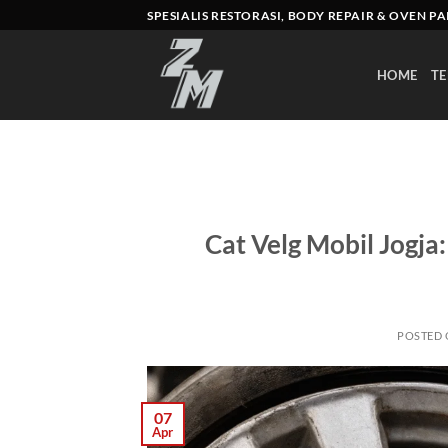
Skip
SPESIALIS RESTORASI, BODY REPAIR & OVEN P
to
content
HOME
TE
Cat Velg Mobil Jogja:
POSTED
07
Apr