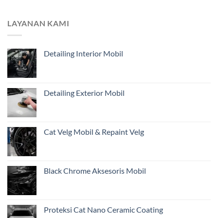
Mengapa
Jauh
Estimasi
untuk
dari
Pemilik
LAYANAN KAMI
Foto
Kendaraan
Belum
di
Cukup?
Jakarta
Detailing Interior Mobil
Pentingnya
Inspeksi
Awal
Mobil
Restorasi
Detailing Exterior Mobil
dari
Jakarta
Cat Velg Mobil & Repaint Velg
Black Chrome Aksesoris Mobil
Proteksi Cat Nano Ceramic Coating