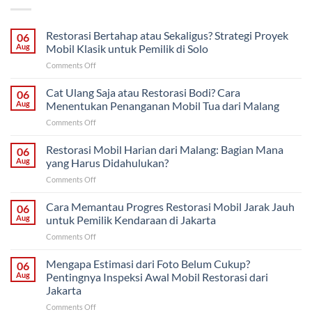
Restorasi Bertahap atau Sekaligus? Strategi Proyek
06
Aug
Mobil Klasik untuk Pemilik di Solo
on
Comments Off
Restorasi
Bertahap
Cat Ulang Saja atau Restorasi Bodi? Cara
06
atau
Aug
Menentukan Penanganan Mobil Tua dari Malang
Sekaligus?
on
Comments Off
Strategi
Cat
Proyek
Ulang
Restorasi Mobil Harian dari Malang: Bagian Mana
Mobil
06
Saja
Klasik
Aug
yang Harus Didahulukan?
atau
untuk
on
Comments Off
Restorasi
Pemilik
Restorasi
Bodi?
di
Mobil
Cara Memantau Progres Restorasi Mobil Jarak Jauh
Cara
06
Solo
Harian
Menentukan
Aug
untuk Pemilik Kendaraan di Jakarta
dari
Penanganan
on
Comments Off
Malang:
Mobil
Cara
Bagian
Tua
Memantau
Mengapa Estimasi dari Foto Belum Cukup?
Mana
06
dari
Progres
yang
Aug
Pentingnya Inspeksi Awal Mobil Restorasi dari
Malang
Restorasi
Harus
Jakarta
Mobil
Didahulukan?
on
Comments Off
Jarak