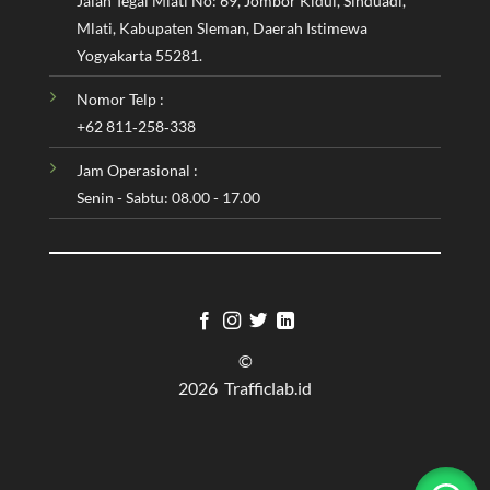
Jalan Tegal Mlati No: 69, Jombor Kidul, Sinduadi,
Mlati, Kabupaten Sleman, Daerah Istimewa
Yogyakarta 55281.
Nomor Telp :
‪+62 811‑258‑338‬
Jam Operasional :
Senin - Sabtu: 08.00 - 17.00
©
2026 Trafficlab.id