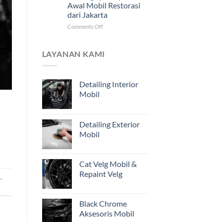
Awal Mobil Restorasi
Jarak
dari Jakarta
Jauh
untuk
on
Comments Off
Pemilik
Mengapa
Kendaraan
Estimasi
di
dari
LAYANAN KAMI
Jakarta
Foto
Belum
Cukup?
Detailing Interior
Pentingnya
Mobil
Inspeksi
Awal
Mobil
Restorasi
Detailing Exterior
dari
Mobil
Jakarta
Cat Velg Mobil &
Repaint Velg
a
,
Black Chrome
Aksesoris Mobil