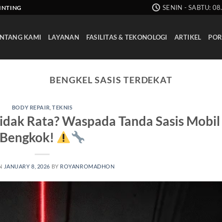
SENIN - SABTU: 08
AINTING
NTANG KAMI
LAYANAN
FASILITAS & TEKONOLOGI
ARTIKEL
POR
BENGKEL SASIS TERDEKAT
BODY REPAIR
,
TEKNIS
 Tidak Rata? Waspada Tanda Sasis Mobil
Bengkok!
N
JANUARY 8, 2026
BY
ROYANROMADHON