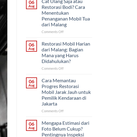
Cat Ulang Saja atau
06
atau
Aug
Restorasi Bodi? Cara
Sekaligus?
Menentukan
Strategi
Penanganan Mobil Tua
Proyek
dari Malang
Mobil
Klasik
on
Comments Off
untuk
Cat
Pemilik
Ulang
Restorasi Mobil Harian
06
di
Saja
Aug
dari Malang: Bagian
Solo
atau
Mana yang Harus
Restorasi
Didahulukan?
Bodi?
Cara
on
Comments Off
Menentukan
Restorasi
Penanganan
Mobil
Cara Memantau
06
Mobil
Harian
Aug
Progres Restorasi
Tua
dari
Mobil Jarak Jauh untuk
dari
Malang:
Pemilik Kendaraan di
Malang
Bagian
Jakarta
Mana
yang
on
Comments Off
Harus
Cara
Didahulukan?
Memantau
Mengapa Estimasi dari
06
Progres
Aug
Foto Belum Cukup?
Restorasi
Pentingnya Inspeksi
Mobil