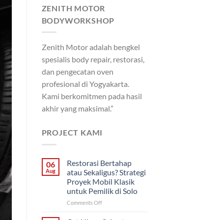
ZENITH MOTOR
BODYWORKSHOP
Zenith Motor adalah bengkel
spesialis body repair, restorasi,
dan pengecatan oven
profesional di Yogyakarta.
Kami berkomitmen pada hasil
akhir yang maksimal.”
PROJECT KAMI
Restorasi Bertahap
06
Aug
atau Sekaligus? Strategi
Proyek Mobil Klasik
untuk Pemilik di Solo
on
Comments Off
Restorasi
Bertahap