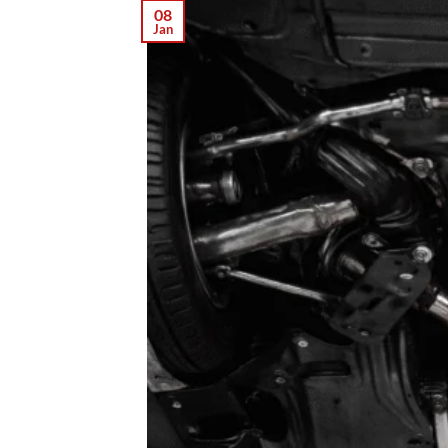
08
Jan