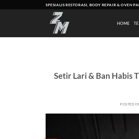
Skip
SPESIALIS RESTORASI, BODY REPAIR & OVEN P
to
content
HOME
TE
Setir Lari & Ban Habis
POSTED O