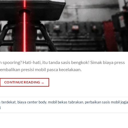
h spooring? Hati-hati, itu tanda sasis bengkok! Simak biaya press
Kembalikan presisi mobil pasca kecelakaan.
CONTINUE READING
→
s terdekat
,
biaya center body
,
mobil bekas tabrakan
,
perbaikan sasis mobil jogj
i