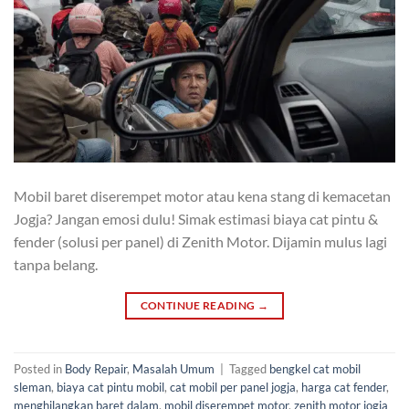
Mobil baret diserempet motor atau kena stang di kemacetan
Jogja? Jangan emosi dulu! Simak estimasi biaya cat pintu &
fender (solusi per panel) di Zenith Motor. Dijamin mulus lagi
tanpa belang.
CONTINUE READING
→
Posted in
Body Repair
,
Masalah Umum
|
Tagged
bengkel cat mobil
sleman
,
biaya cat pintu mobil
,
cat mobil per panel jogja
,
harga cat fender
,
menghilangkan baret dalam
,
mobil diserempet motor
,
zenith motor jogja