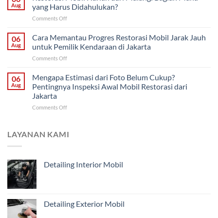
Saja
Klasik
Aug
yang Harus Didahulukan?
atau
untuk
on
Comments Off
Restorasi
Pemilik
Restorasi
Bodi?
di
Mobil
Cara Memantau Progres Restorasi Mobil Jarak Jauh
Cara
06
Solo
Harian
Menentukan
Aug
untuk Pemilik Kendaraan di Jakarta
dari
Penanganan
on
Comments Off
Malang:
Mobil
Cara
Bagian
Tua
Memantau
Mengapa Estimasi dari Foto Belum Cukup?
Mana
06
dari
Progres
yang
Aug
Pentingnya Inspeksi Awal Mobil Restorasi dari
Malang
Restorasi
Harus
Jakarta
Mobil
Didahulukan?
on
Comments Off
Jarak
Mengapa
Jauh
Estimasi
untuk
dari
Pemilik
LAYANAN KAMI
Foto
Kendaraan
Belum
di
Cukup?
Jakarta
Detailing Interior Mobil
Pentingnya
Inspeksi
Awal
Mobil
Restorasi
Detailing Exterior Mobil
dari
Jakarta