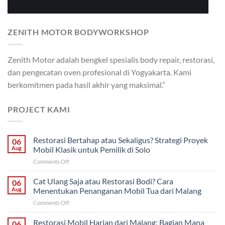
ZENITH MOTOR BODYWORKSHOP
Zenith Motor adalah bengkel spesialis body repair, restorasi,
dan pengecatan oven profesional di Yogyakarta. Kami
berkomitmen pada hasil akhir yang maksimal.”
PROJECT KAMI
Restorasi Bertahap atau Sekaligus? Strategi Proyek
06
Aug
Mobil Klasik untuk Pemilik di Solo
on
Comments Off
Restorasi
Bertahap
Cat Ulang Saja atau Restorasi Bodi? Cara
06
atau
Aug
Menentukan Penanganan Mobil Tua dari Malang
Sekaligus?
on
Comments Off
Strategi
Cat
Proyek
Ulang
Restorasi Mobil Harian dari Malang: Bagian Mana
Mobil
06