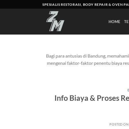
Skip
SPESIALIS RESTORASI, BODY REPAIR & OVEN P
to
content
HOME
TE
Bagi para antusias di Bandung, memahami e
mengenai faktor-faktor penentu biaya rest
Info Biaya & Proses R
POSTED O