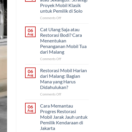
Proyek Mobil Klasik
untuk Pemilik di Solo
on
Comments Off
Restorasi
Bertahap
Cat Ulang Saja atau
06
atau
Aug
Restorasi Bodi? Cara
Sekaligus?
Menentukan
Strategi
Penanganan Mobil Tua
Proyek
dari Malang
Mobil
Klasik
on
Comments Off
untuk
Cat
Pemilik
Ulang
Restorasi Mobil Harian
06
di
Saja
Aug
dari Malang: Bagian
Solo
atau
Mana yang Harus
Restorasi
Didahulukan?
Bodi?
Cara
on
Comments Off
Menentukan
Restorasi
Penanganan
Mobil
Cara Memantau
06
Mobil
Harian
Aug
Progres Restorasi
Tua
dari
Mobil Jarak Jauh untuk
dari
Malang:
Pemilik Kendaraan di
Malang
Bagian
Jakarta
Mana