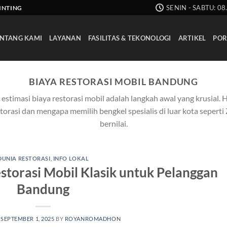
SENIN - SABTU: 08
AINTING
NTANG KAMI
LAYANAN
FASILITAS & TEKONOLOGI
ARTIKEL
POR
BIAYA RESTORASI MOBIL BANDUNG
stimasi biaya restorasi mobil adalah langkah awal yang krusial. H
orasi dan mengapa memilih bengkel spesialis di luar kota seperti
bernilai.
DUNIA RESTORASI
,
INFO LOKAL
estorasi Mobil Klasik untuk Pelanggan
Bandung
N
SEPTEMBER 1, 2025
BY
ROYANROMADHON