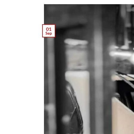
01
Sep