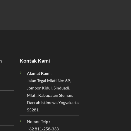
n
Kontak Kami
Alamat Kami :
Jalan Tegal Mlati No: 69,
Jombor Kidul, Sinduadi,
Mlati, Kabupaten Sleman,
Daerah Istimewa Yogyakarta
55281.
Nomor Telp :
‪+62 811‑258‑338‬