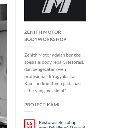
ZENITH MOTOR
BODYWORKSHOP
Zenith Motor adalah bengkel
spesialis body repair, restorasi,
dan pengecatan oven
profesional di Yogyakarta.
Kami berkomitmen pada hasil
akhir yang maksimal.”
PROJECT KAMI
Restorasi Bertahap
06
Aug
atau Sekaligus? Strategi