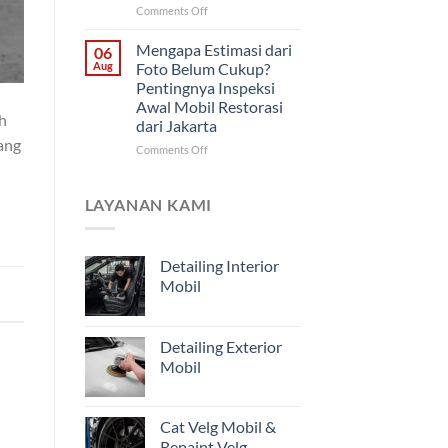
yang
on
Comments Off
Harus
Cara
Didahulukan?
Memantau
Mengapa Estimasi dari
06
Progres
Aug
Foto Belum Cukup?
Restorasi
Pentingnya Inspeksi
Mobil
Awal Mobil Restorasi
Jarak
h
dari Jakarta
Jauh
ang
untuk
on
Comments Off
Pemilik
Mengapa
Kendaraan
Estimasi
di
dari
LAYANAN KAMI
Jakarta
Foto
Belum
Cukup?
Detailing Interior
Pentingnya
Mobil
Inspeksi
Awal
Mobil
Restorasi
Detailing Exterior
dari
Mobil
Jakarta
Cat Velg Mobil &
Repaint Velg