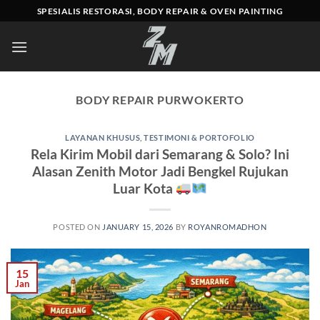
Skip
SPESIALIS RESTORASI, BODY REPAIR & OVEN PAINTING
to
content
BODY REPAIR PURWOKERTO
LAYANAN KHUSUS
,
TESTIMONI & PORTOFOLIO
Rela Kirim Mobil dari Semarang & Solo? Ini
Alasan Zenith Motor Jadi Bengkel Rujukan
Luar Kota
POSTED ON
JANUARY 15, 2026
BY
ROYANROMADHON
15
Jan