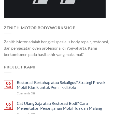
ZENITH MOTOR BODYWORKSHOP
Zenith Motor adalah bengkel spesialis body repair, restorasi,
dan pengecatan oven profesional di Yogyakarta. Kami
berkomitmen pada hasil akhir yang maksimal.”
PROJECT KAMI
Restorasi Bertahap atau Sekaligus? Strategi Proyek
06
Aug
Mobil Klasik untuk Pemilik di Solo
on
Comments Off
Restorasi
Bertahap
Cat Ulang Saja atau Restorasi Bodi? Cara
06
atau
Aug
Menentukan Penanganan Mobil Tua dari Malang
Sekaligus?
on