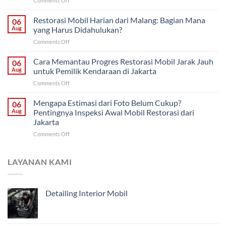
Comments Off
Strategi
Cat
Proyek
Ulang
Restorasi Mobil Harian dari Malang: Bagian Mana
Mobil
06
Saja
Klasik
Aug
yang Harus Didahulukan?
atau
untuk
on
Comments Off
Restorasi
Pemilik
Restorasi
Bodi?
di
Mobil
Cara Memantau Progres Restorasi Mobil Jarak Jauh
Cara
06
Solo
Harian
Menentukan
Aug
untuk Pemilik Kendaraan di Jakarta
dari
Penanganan
on
Comments Off
Malang:
Mobil
Cara
Bagian
Tua
Memantau
Mengapa Estimasi dari Foto Belum Cukup?
Mana
06
dari
Progres
yang
Aug
Pentingnya Inspeksi Awal Mobil Restorasi dari
Malang
Restorasi
Harus
Jakarta
Mobil
Didahulukan?
on
Comments Off
Jarak
Mengapa
Jauh
Estimasi
untuk
dari
Pemilik
LAYANAN KAMI
Foto
Kendaraan
Belum
di
Cukup?
Jakarta
Detailing Interior Mobil
Pentingnya
Inspeksi
Awal
Mobil