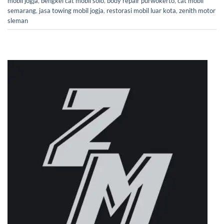
mobil jogja
,
bengkel cat mobil solo
,
body repair purwokerto
,
cat mobil
semarang
,
jasa towing mobil jogja
,
restorasi mobil luar kota
,
zenith motor
sleman