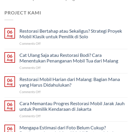
PROJECT KAMI
Restorasi Bertahap atau Sekaligus? Strategi Proyek
06
Aug
Mobil Klasik untuk Pemilik di Solo
on
Comments Off
Restorasi
Bertahap
Cat Ulang Saja atau Restorasi Bodi? Cara
06
atau
Aug
Menentukan Penanganan Mobil Tua dari Malang
Sekaligus?
on
Comments Off
Strategi
Cat
Proyek
Ulang
Restorasi Mobil Harian dari Malang: Bagian Mana
Mobil
06
Saja
Klasik
Aug
yang Harus Didahulukan?
atau
untuk
on
Comments Off
Restorasi
Pemilik
Restorasi
Bodi?
di
Mobil
Cara Memantau Progres Restorasi Mobil Jarak Jauh
Cara
06
Solo
Harian
Menentukan
Aug
untuk Pemilik Kendaraan di Jakarta
dari
Penanganan
on
Comments Off
Malang:
Mobil
Cara
Bagian
Tua
Memantau
Mengapa Estimasi dari Foto Belum Cukup?
Mana
06
dari
Progres
yang