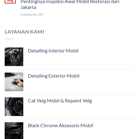
Aug
Pentingnya Inspeksi Awal Mobil Restorasi dari
Malang
Restorasi
Harus
Jakarta
Mobil
Didahulukan?
on
Comments Off
Jarak
Mengapa
Jauh
Estimasi
untuk
dari
Pemilik
LAYANAN KAMI
Foto
Kendaraan
Belum
di
Cukup?
Jakarta
Detailing Interior Mobil
Pentingnya
Inspeksi
Awal
Mobil
Restorasi
Detailing Exterior Mobil
dari
Jakarta
Cat Velg Mobil & Repaint Velg
Black Chrome Aksesoris Mobil