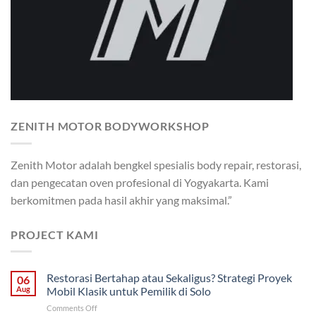
ZENITH MOTOR BODYWORKSHOP
Zenith Motor adalah bengkel spesialis body repair, restorasi,
dan pengecatan oven profesional di Yogyakarta. Kami
berkomitmen pada hasil akhir yang maksimal.”
PROJECT KAMI
Restorasi Bertahap atau Sekaligus? Strategi Proyek
06
Aug
Mobil Klasik untuk Pemilik di Solo
on
Comments Off