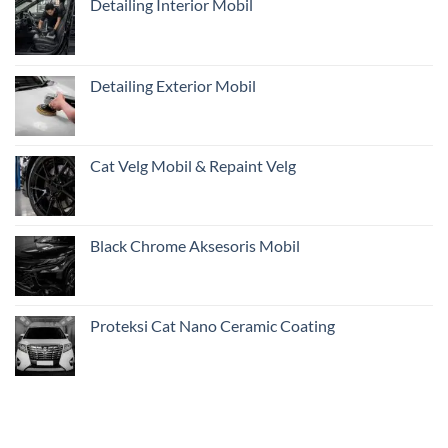
Detailing Interior Mobil
Pentingnya
Inspeksi
Awal
Mobil
Restorasi
Detailing Exterior Mobil
dari
Jakarta
Cat Velg Mobil & Repaint Velg
Black Chrome Aksesoris Mobil
Proteksi Cat Nano Ceramic Coating