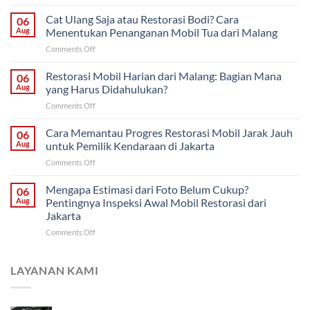
Restorasi
Bertahap
Cat Ulang Saja atau Restorasi Bodi? Cara
06
atau
Aug
Menentukan Penanganan Mobil Tua dari Malang
Sekaligus?
on
Comments Off
Strategi
Cat
Proyek
Ulang
Restorasi Mobil Harian dari Malang: Bagian Mana
Mobil
06
Saja
Klasik
Aug
yang Harus Didahulukan?
atau
untuk
on
Comments Off
Restorasi
Pemilik
Restorasi
Bodi?
di
Mobil
Cara Memantau Progres Restorasi Mobil Jarak Jauh
Cara
06
Solo
Harian
Menentukan
Aug
untuk Pemilik Kendaraan di Jakarta
dari
Penanganan
on
Comments Off
Malang:
Mobil
Cara
Bagian
Tua
Memantau
Mengapa Estimasi dari Foto Belum Cukup?
Mana
06
dari
Progres
yang
Aug
Pentingnya Inspeksi Awal Mobil Restorasi dari
Malang
Restorasi
Harus
Jakarta
Mobil
Didahulukan?
on
Comments Off
Jarak
Mengapa
Jauh
Estimasi
untuk
dari
Pemilik
LAYANAN KAMI
Foto
Kendaraan
Belum
di
Cukup?
Jakarta