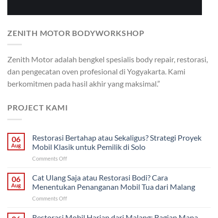
ZENITH MOTOR BODYWORKSHOP
Zenith Motor adalah bengkel spesialis body repair, restorasi,
dan pengecatan oven profesional di Yogyakarta. Kami
berkomitmen pada hasil akhir yang maksimal.”
PROJECT KAMI
Restorasi Bertahap atau Sekaligus? Strategi Proyek
06
Aug
Mobil Klasik untuk Pemilik di Solo
on
Comments Off
Restorasi
Bertahap
Cat Ulang Saja atau Restorasi Bodi? Cara
06
atau
Aug
Menentukan Penanganan Mobil Tua dari Malang
Sekaligus?
on
Comments Off
Strategi
Cat
Proyek
Ulang
Restorasi Mobil Harian dari Malang: Bagian Mana
Mobil