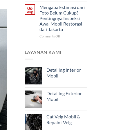
Cara
Didahulukan?
Memantau
Mengapa Estimasi dari
06
Progres
Aug
Foto Belum Cukup?
Restorasi
Pentingnya Inspeksi
Mobil
Awal Mobil Restorasi
Jarak
dari Jakarta
Jauh
untuk
on
Comments Off
Pemilik
Mengapa
Kendaraan
Estimasi
di
dari
LAYANAN KAMI
Jakarta
Foto
Belum
Cukup?
Detailing Interior
Pentingnya
Mobil
Inspeksi
Awal
Mobil
Restorasi
Detailing Exterior
dari
Mobil
Jakarta
Cat Velg Mobil &
Repaint Velg