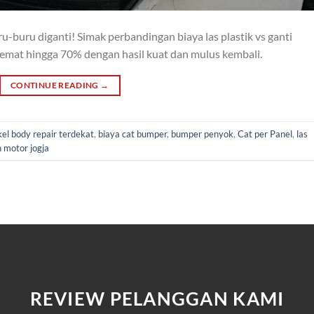
-buru diganti! Simak perbandingan biaya las plastik vs ganti
hemat hingga 70% dengan hasil kuat dan mulus kembali.
CONTINUE READING
→
el body repair terdekat
,
biaya cat bumper
,
bumper penyok
,
Cat per Panel
,
las
h motor jogja
REVIEW PELANGGAN KAMI