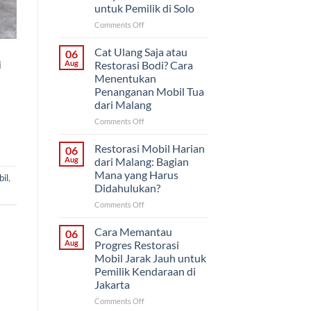
untuk Pemilik di Solo
on
Comments Off
Restorasi
Bertahap
Cat Ulang Saja atau
06
atau
i
Aug
Restorasi Bodi? Cara
Sekaligus?
Menentukan
Strategi
Penanganan Mobil Tua
Proyek
dari Malang
Mobil
Klasik
on
Comments Off
untuk
Cat
Pemilik
Ulang
Restorasi Mobil Harian
06
di
Saja
Aug
dari Malang: Bagian
Solo
atau
Mana yang Harus
il
,
Restorasi
Didahulukan?
Bodi?
Cara
on
Comments Off
Menentukan
Restorasi
Penanganan
Mobil
Cara Memantau
06
Mobil
Harian
Aug
Progres Restorasi
Tua
dari
Mobil Jarak Jauh untuk
dari
Malang:
Pemilik Kendaraan di
Malang
Bagian
Jakarta
Mana
yang
on
Comments Off
Harus