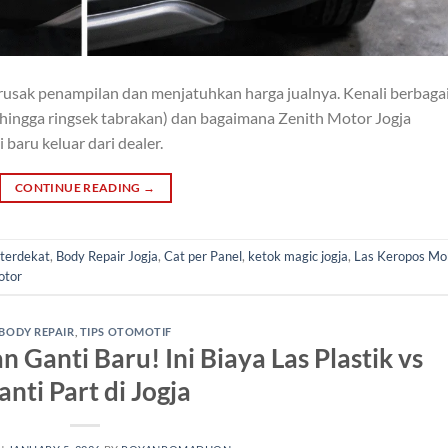
rusak penampilan dan menjatuhkan harga jualnya. Kenali berbaga
ir hingga ringsek tabrakan) dan bagaimana Zenith Motor Jogja
baru keluar dari dealer.
CONTINUE READING
→
 terdekat
,
Body Repair Jogja
,
Cat per Panel
,
ketok magic jogja
,
Las Keropos Mob
otor
BODY REPAIR
,
TIPS OTOMOTIF
Ganti Baru! Ini Biaya Las Plastik vs
anti Part di Jogja