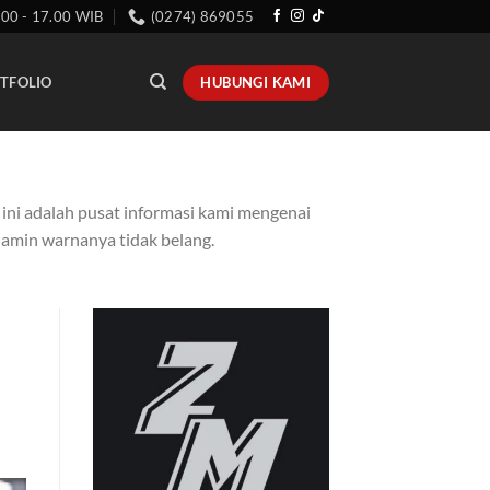
.00 - 17.00 WIB
(0274) 869055
HUBUNGI KAMI
TFOLIO
n ini adalah pusat informasi kami mengenai
njamin warnanya tidak belang.