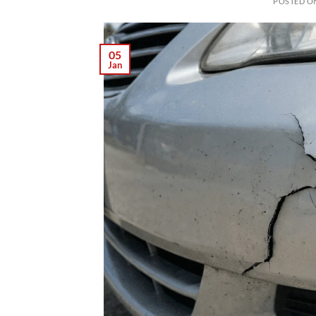
POSTED O
05
Jan