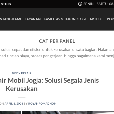
SENIN - SABTU: 08
AINTING
NTANG KAMI
LAYANAN
FASILITAS & TEKONOLOGI
ARTIKEL
POR
CAT PER PANEL
 solusi cepat dan efisien untuk kerusakan di satu bagian. Halama
 dari rincian biaya, proses pengerjaan, hingga bagaimana kami me
BODY REPAIR
r Mobil Jogja: Solusi Segala Jenis
Kerusakan
 ON
APRIL 6, 2026
BY
ROYANROMADHON