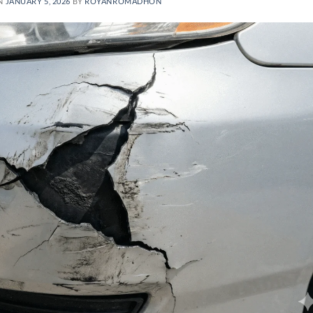
N
JANUARY 5, 2026
BY
ROYANROMADHON