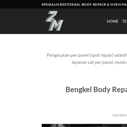
Skip
SPESIALIS RESTORASI, BODY REPAIR & OVEN P
to
content
HOME
TE
Pengecatan per panel (spot repair) adalah
layanan cat per panel, mulai
Bengkel Body Repai
POSTED