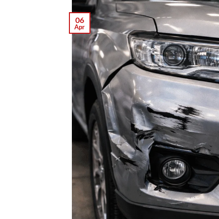
06
Apr