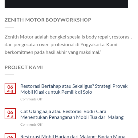
ZENITH MOTOR BODYWORKSHOP
Zenith Motor adalah bengkel spesialis body repair, restorasi,
dan pengecatan oven profesional di Yogyakarta. Kami
berkomitmen pada hasil akhir yang maksimal.”
PROJECT KAMI
Restorasi Bertahap atau Sekaligus? Strategi Proyek
06
Aug
Mobil Klasik untuk Pemilik di Solo
on
Comments Off
Restorasi
Bertahap
Cat Ulang Saja atau Restorasi Bodi? Cara
06
atau
Aug
Menentukan Penanganan Mobil Tua dari Malang
Sekaligus?
on
Comments Off
Strategi
Cat
Proyek
Ulang
Restorasi Mobil Harian dari Malang: Bagian Mana
Mobil
06