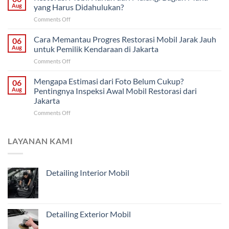
Saja
Klasik
Aug
yang Harus Didahulukan?
atau
untuk
on
Comments Off
Restorasi
Pemilik
Restorasi
Bodi?
di
Mobil
Cara Memantau Progres Restorasi Mobil Jarak Jauh
Cara
06
Solo
Harian
Menentukan
Aug
untuk Pemilik Kendaraan di Jakarta
dari
Penanganan
on
Comments Off
Malang:
Mobil
Cara
Bagian
Tua
Memantau
Mengapa Estimasi dari Foto Belum Cukup?
Mana
06
dari
Progres
yang
Aug
Pentingnya Inspeksi Awal Mobil Restorasi dari
Malang
Restorasi
Harus
Jakarta
Mobil
Didahulukan?
on
Comments Off
Jarak
Mengapa
Jauh
Estimasi
untuk
dari
Pemilik
LAYANAN KAMI
Foto
Kendaraan
Belum
di
Cukup?
Jakarta
Detailing Interior Mobil
Pentingnya
Inspeksi
Awal
Mobil
Restorasi
Detailing Exterior Mobil
dari
Jakarta