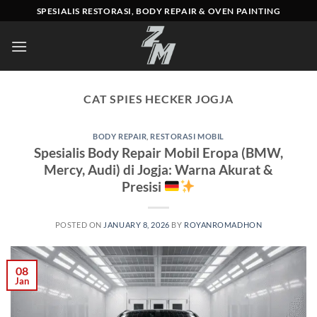
Skip
SPESIALIS RESTORASI, BODY REPAIR & OVEN PAINTING
to
content
CAT SPIES HECKER JOGJA
BODY REPAIR
,
RESTORASI MOBIL
Spesialis Body Repair Mobil Eropa (BMW,
Mercy, Audi) di Jogja: Warna Akurat &
Presisi
POSTED ON
JANUARY 8, 2026
BY
ROYANROMADHON
08
Jan