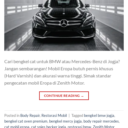
Cari bengkel cat untuk BMW atau Mercedes-Benz di Jogja?
Jangan sembarangan! Mobil Eropa butuh pernis khusus
(Hard Varnish) dan akurasi warna tinggi. Simak standar
pengecatan mobil Eropa di Zenith Motor.
CONTINUE READING
→
Posted in
Body Repair
,
Restorasi Mobil
|
Tagged
bengkel bmw jogja
,
bengkel cat oven premium
,
bengkel mercy jogja
,
body repair mercedes
,
cat mobil eropa
,
cat spies hecker jogja
,
restorasi bmw
,
Zenith Motor