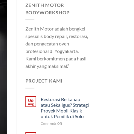
ZENITH MOTOR
BODYWORKSHOP
Zenith Motor adalah bengkel
spesialis body repair, restorasi,
dan pengecatan oven
profesional di Yogyakarta.
Kami berkomitmen pada hasil
akhir yang maksimal.”
PROJECT KAMI
Restorasi Bertahap
06
Aug
atau Sekaligus? Strategi
Proyek Mobil Klasik
untuk Pemilik di Solo
on
Comments Off
Restorasi
Bertahap