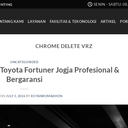
SENIN - SABTU: 08
AINTING
NTANG KAMI
LAYANAN
FASILITAS & TEKONOLOGI
ARTIKEL
POR
CHROME DELETE VRZ
UNCATEGORIZED
Toyota Fortuner Jogja Profesional &
Bergaransi
 ON
JULY 5, 2026
BY
ROYANROMADHON