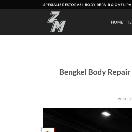
Skip
SPESIALIS RESTORASI, BODY REPAIR & OVEN P
to
content
HOME
TE
Bengkel Body Repair 
POSTED