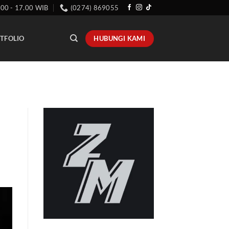
.00 - 17.00 WIB
(0274) 869055
HUBUNGI KAMI
TFOLIO