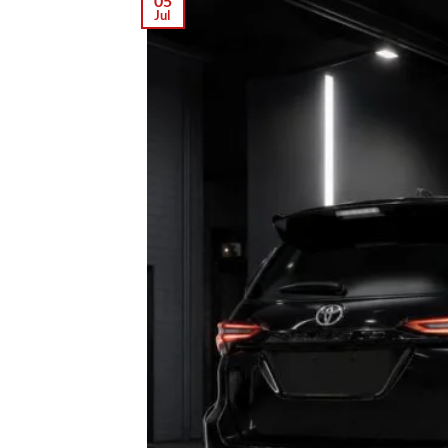
05
Jul