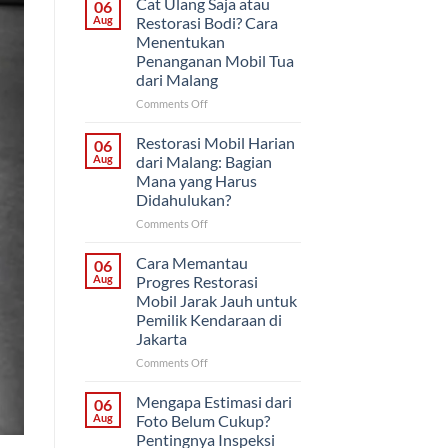
Cat Ulang Saja atau
06
atau
Aug
Restorasi Bodi? Cara
Sekaligus?
Menentukan
Strategi
Penanganan Mobil Tua
Proyek
dari Malang
Mobil
Klasik
on
Comments Off
untuk
Cat
Pemilik
Ulang
Restorasi Mobil Harian
06
di
Saja
Aug
dari Malang: Bagian
Solo
atau
Mana yang Harus
Restorasi
Didahulukan?
Bodi?
Cara
on
Comments Off
Menentukan
Restorasi
Penanganan
Mobil
Cara Memantau
06
Mobil
Harian
Aug
Progres Restorasi
Tua
dari
Mobil Jarak Jauh untuk
dari
Malang:
Pemilik Kendaraan di
Malang
Bagian
Jakarta
Mana
yang
on
Comments Off
Harus
Cara
Didahulukan?
Memantau
Mengapa Estimasi dari
06
Progres
Aug
Foto Belum Cukup?
Restorasi
Pentingnya Inspeksi
Mobil