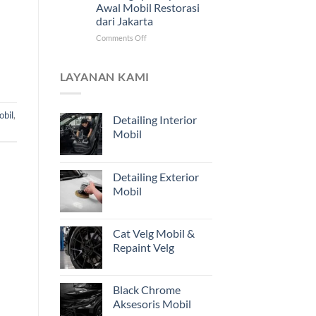
Awal Mobil Restorasi
Jarak
dari Jakarta
Jauh
untuk
on
Comments Off
Pemilik
Mengapa
Kendaraan
Estimasi
di
dari
LAYANAN KAMI
Jakarta
Foto
Belum
Cukup?
obil
,
Detailing Interior
Pentingnya
Mobil
Inspeksi
Awal
Mobil
Restorasi
Detailing Exterior
dari
Mobil
Jakarta
Cat Velg Mobil &
Repaint Velg
Black Chrome
Aksesoris Mobil