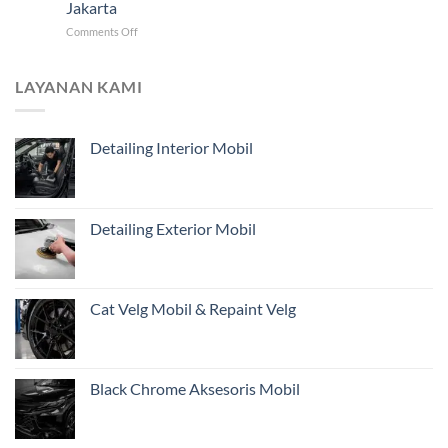
Harus
Jakarta
Mobil
Didahulukan?
on
Comments Off
Jarak
Mengapa
Jauh
Estimasi
untuk
dari
Pemilik
LAYANAN KAMI
Foto
Kendaraan
Belum
di
Cukup?
Jakarta
Detailing Interior Mobil
Pentingnya
Inspeksi
Awal
Mobil
Restorasi
Detailing Exterior Mobil
dari
Jakarta
Cat Velg Mobil & Repaint Velg
Black Chrome Aksesoris Mobil