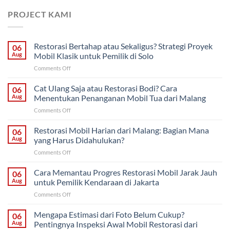
PROJECT KAMI
Restorasi Bertahap atau Sekaligus? Strategi Proyek
06
Aug
Mobil Klasik untuk Pemilik di Solo
on
Comments Off
Restorasi
Bertahap
Cat Ulang Saja atau Restorasi Bodi? Cara
06
atau
Aug
Menentukan Penanganan Mobil Tua dari Malang
Sekaligus?
on
Comments Off
Strategi
Cat
Proyek
Ulang
Restorasi Mobil Harian dari Malang: Bagian Mana
Mobil
06
Saja
Klasik
Aug
yang Harus Didahulukan?
atau
untuk
on
Comments Off
Restorasi
Pemilik
Restorasi
Bodi?
di
Mobil
Cara Memantau Progres Restorasi Mobil Jarak Jauh
Cara
06
Solo
Harian
Menentukan
Aug
untuk Pemilik Kendaraan di Jakarta
dari
Penanganan
on
Comments Off
Malang:
Mobil
Cara
Bagian
Tua
Memantau
Mengapa Estimasi dari Foto Belum Cukup?
Mana
06
dari
Progres
yang
Aug
Pentingnya Inspeksi Awal Mobil Restorasi dari
Malang
Restorasi