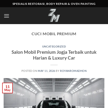
Skip
SPESIALIS RESTORASI, BODY REPAIR & OVEN PAINTING
to
content
CUCI MOBIL PREMIUM
UNCATEGORIZED
Salon Mobil Premium Jogja Terbaik untuk
Harian & Luxury Car
POSTED ON
MAY 11, 2026
BY
ROYANROMADHON
11
May