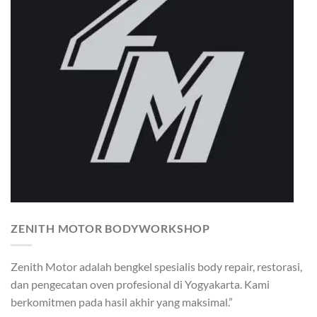
ZENITH MOTOR BODYWORKSHOP
Zenith Motor adalah bengkel spesialis body repair, restorasi,
dan pengecatan oven profesional di Yogyakarta. Kami
berkomitmen pada hasil akhir yang maksimal.”