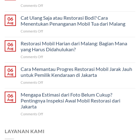
on
Comments Off
Restorasi
Bertahap
Cat Ulang Saja atau Restorasi Bodi? Cara
06
atau
Aug
Menentukan Penanganan Mobil Tua dari Malang
Sekaligus?
on
Comments Off
Strategi
Cat
Proyek
Ulang
Restorasi Mobil Harian dari Malang: Bagian Mana
Mobil
06
Saja
Klasik
Aug
yang Harus Didahulukan?
atau
untuk
on
Comments Off
Restorasi
Pemilik
Restorasi
Bodi?
di
Mobil
Cara Memantau Progres Restorasi Mobil Jarak Jauh
Cara
06
Solo
Harian
Menentukan
Aug
untuk Pemilik Kendaraan di Jakarta
dari
Penanganan
on
Comments Off
Malang:
Mobil
Cara
Bagian
Tua
Memantau
Mengapa Estimasi dari Foto Belum Cukup?
Mana
06
dari
Progres
yang
Aug
Pentingnya Inspeksi Awal Mobil Restorasi dari
Malang
Restorasi
Harus
Jakarta
Mobil
Didahulukan?
on
Comments Off
Jarak
Mengapa
Jauh
Estimasi
untuk
dari
Pemilik
LAYANAN KAMI
Foto
Kendaraan