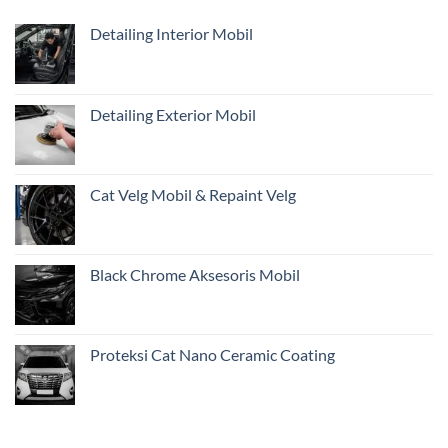
Belum
di
Cukup?
Jakarta
Detailing Interior Mobil
Pentingnya
Inspeksi
Awal
Mobil
Restorasi
Detailing Exterior Mobil
dari
Jakarta
Cat Velg Mobil & Repaint Velg
Black Chrome Aksesoris Mobil
Proteksi Cat Nano Ceramic Coating