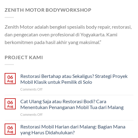
ZENITH MOTOR BODYWORKSHOP
Zenith Motor adalah bengkel spesialis body repair, restorasi,
dan pengecatan oven profesional di Yogyakarta. Kami
berkomitmen pada hasil akhir yang maksimal.”
PROJECT KAMI
Restorasi Bertahap atau Sekaligus? Strategi Proyek
06
Aug
Mobil Klasik untuk Pemilik di Solo
on
Comments Off
Restorasi
Bertahap
Cat Ulang Saja atau Restorasi Bodi? Cara
06
atau
Aug
Menentukan Penanganan Mobil Tua dari Malang
Sekaligus?
on
Comments Off
Strategi
Cat
Proyek
Ulang
Restorasi Mobil Harian dari Malang: Bagian Mana
Mobil
06
Saja
Klasik
Aug
yang Harus Didahulukan?
atau
untuk