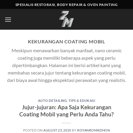
Skip
SPESIALIS RESTORASI, BODY REPAIR & OVEN PAINTING
to
content
KEKURANGAN COATING MOBIL
Meskipun menawarkan banyak manfaat, nano ceramic
coating juga memiliki beberapa aspek yang perlu
dipertimbangkan. Halaman ini berisi artikel kami yang
membahas secara jujur tentang kekurangan coating mobil,
dari biaya awal hingga ekspektasi perawatan yang realistis.
AUTO DETAILING
,
TIPS & EDUKASI
Jujur-jujuran: Apa Saja Kekurangan
Coating Mobil yang Perlu Anda Tahu?
POSTED ON
AUGUST 23, 2025
BY
ROYANROMADHON