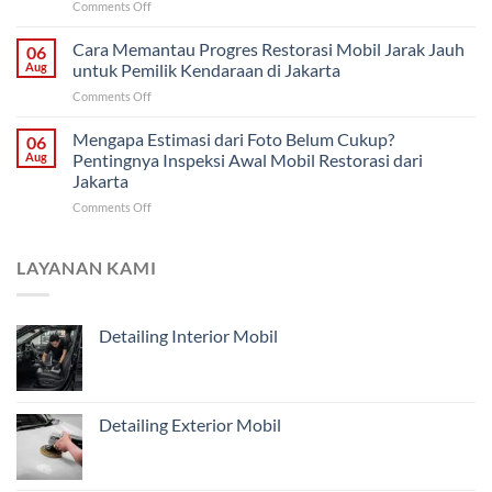
on
Comments Off
Restorasi
Pemilik
Restorasi
Bodi?
di
Mobil
Cara Memantau Progres Restorasi Mobil Jarak Jauh
Cara
06
Solo
Harian
Menentukan
Aug
untuk Pemilik Kendaraan di Jakarta
dari
Penanganan
on
Comments Off
Malang:
Mobil
Cara
Bagian
Tua
Memantau
Mengapa Estimasi dari Foto Belum Cukup?
Mana
06
dari
Progres
yang
Aug
Pentingnya Inspeksi Awal Mobil Restorasi dari
Malang
Restorasi
Harus
Jakarta
Mobil
Didahulukan?
on
Comments Off
Jarak
Mengapa
Jauh
Estimasi
untuk
dari
Pemilik
LAYANAN KAMI
Foto
Kendaraan
Belum
di
Cukup?
Jakarta
Detailing Interior Mobil
Pentingnya
Inspeksi
Awal
Mobil
Restorasi
Detailing Exterior Mobil
dari
Jakarta