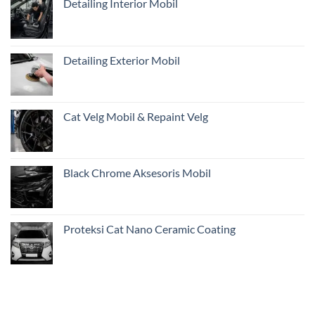
Detailing Interior Mobil
Pentingnya
Inspeksi
Awal
Mobil
Restorasi
Detailing Exterior Mobil
dari
Jakarta
Cat Velg Mobil & Repaint Velg
Black Chrome Aksesoris Mobil
Proteksi Cat Nano Ceramic Coating