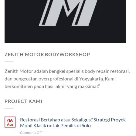
ZENITH MOTOR BODYWORKSHOP
Zenith Motor adalah bengkel spesialis body repair, restorasi,
dan pengecatan oven profesional di Yogyakarta. Kami
berkomitmen pada hasil akhir yang maksimal.”
PROJECT KAMI
Restorasi Bertahap atau Sekaligus? Strategi Proyek
06
Aug
Mobil Klasik untuk Pemilik di Solo
on
Comments Off