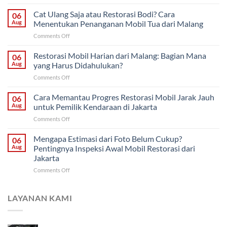
Restorasi
Bertahap
Cat Ulang Saja atau Restorasi Bodi? Cara
06
atau
Aug
Menentukan Penanganan Mobil Tua dari Malang
Sekaligus?
on
Comments Off
Strategi
Cat
Proyek
Ulang
Restorasi Mobil Harian dari Malang: Bagian Mana
Mobil
06
Saja
Klasik
Aug
yang Harus Didahulukan?
atau
untuk
on
Comments Off
Restorasi
Pemilik
Restorasi
Bodi?
di
Mobil
Cara Memantau Progres Restorasi Mobil Jarak Jauh
Cara
06
Solo
Harian
Menentukan
Aug
untuk Pemilik Kendaraan di Jakarta
dari
Penanganan
on
Comments Off
Malang:
Mobil
Cara
Bagian
Tua
Memantau
Mengapa Estimasi dari Foto Belum Cukup?
Mana
06
dari
Progres
yang
Aug
Pentingnya Inspeksi Awal Mobil Restorasi dari
Malang
Restorasi
Harus
Jakarta
Mobil
Didahulukan?
on
Comments Off
Jarak
Mengapa
Jauh
Estimasi
untuk
dari
Pemilik
LAYANAN KAMI
Foto
Kendaraan
Belum
di
Cukup?
Jakarta