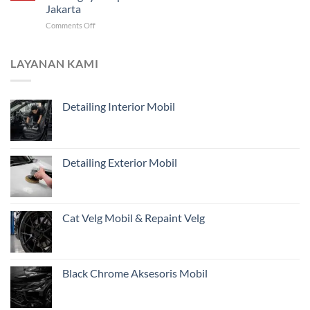
Restorasi
Harus
Jakarta
Mobil
Didahulukan?
on
Comments Off
Jarak
Mengapa
Jauh
Estimasi
untuk
dari
Pemilik
LAYANAN KAMI
Foto
Kendaraan
Belum
di
Cukup?
Jakarta
Detailing Interior Mobil
Pentingnya
Inspeksi
Awal
Mobil
Restorasi
Detailing Exterior Mobil
dari
Jakarta
Cat Velg Mobil & Repaint Velg
Black Chrome Aksesoris Mobil