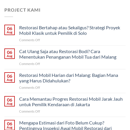
PROJECT KAMI
Restorasi Bertahap atau Sekaligus? Strategi Proyek
06
Aug
Mobil Klasik untuk Pemilik di Solo
on
Comments Off
Restorasi
Bertahap
Cat Ulang Saja atau Restorasi Bodi? Cara
06
atau
Aug
Menentukan Penanganan Mobil Tua dari Malang
Sekaligus?
on
Comments Off
Strategi
Cat
Proyek
Ulang
Restorasi Mobil Harian dari Malang: Bagian Mana
Mobil
06
Saja
Klasik
Aug
yang Harus Didahulukan?
atau
untuk
on
Comments Off
Restorasi
Pemilik
Restorasi
Bodi?
di
Mobil
Cara Memantau Progres Restorasi Mobil Jarak Jauh
Cara
06
Solo
Harian
Menentukan
Aug
untuk Pemilik Kendaraan di Jakarta
dari
Penanganan
on
Comments Off
Malang:
Mobil
Cara
Bagian
Tua
Memantau
Mengapa Estimasi dari Foto Belum Cukup?
Mana
06
dari
Progres
yang
Aug
Pentingnya Inspeksi Awal Mobil Restorasi dari
Malang