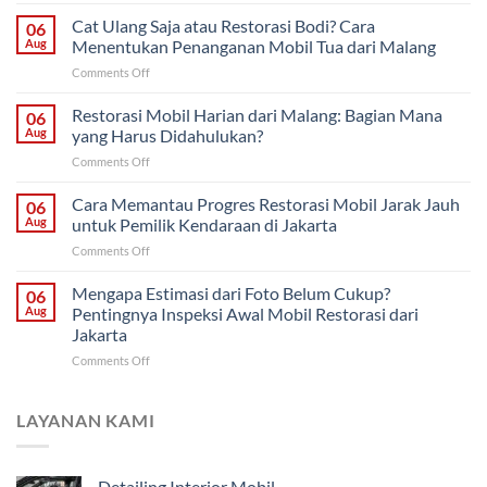
Restorasi
Bertahap
Cat Ulang Saja atau Restorasi Bodi? Cara
06
atau
Aug
Menentukan Penanganan Mobil Tua dari Malang
Sekaligus?
on
Comments Off
Strategi
Cat
Proyek
Ulang
Restorasi Mobil Harian dari Malang: Bagian Mana
Mobil
06
Saja
Klasik
Aug
yang Harus Didahulukan?
atau
untuk
on
Comments Off
Restorasi
Pemilik
Restorasi
Bodi?
di
Mobil
Cara Memantau Progres Restorasi Mobil Jarak Jauh
Cara
06
Solo
Harian
Menentukan
Aug
untuk Pemilik Kendaraan di Jakarta
dari
Penanganan
on
Comments Off
Malang:
Mobil
Cara
Bagian
Tua
Memantau
Mengapa Estimasi dari Foto Belum Cukup?
Mana
06
dari
Progres
yang
Aug
Pentingnya Inspeksi Awal Mobil Restorasi dari
Malang
Restorasi
Harus
Jakarta
Mobil
Didahulukan?
on
Comments Off
Jarak
Mengapa
Jauh
Estimasi
untuk
dari
Pemilik
LAYANAN KAMI
Foto
Kendaraan
Belum
di
Cukup?
Jakarta
Detailing Interior Mobil