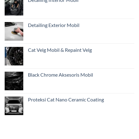
Pentingnya
Inspeksi
Awal
Mobil
Restorasi
Detailing Exterior Mobil
dari
Jakarta
Cat Velg Mobil & Repaint Velg
Black Chrome Aksesoris Mobil
Proteksi Cat Nano Ceramic Coating