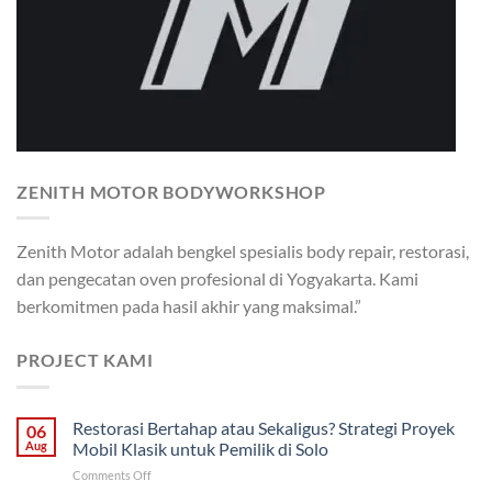
ZENITH MOTOR BODYWORKSHOP
Zenith Motor adalah bengkel spesialis body repair, restorasi,
dan pengecatan oven profesional di Yogyakarta. Kami
berkomitmen pada hasil akhir yang maksimal.”
PROJECT KAMI
Restorasi Bertahap atau Sekaligus? Strategi Proyek
06
Aug
Mobil Klasik untuk Pemilik di Solo
on
Comments Off