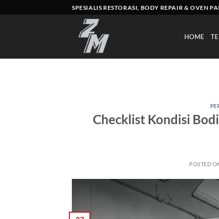
Skip
SPESIALIS RESTORASI, BODY REPAIR & OVEN P
to
content
HOME
TE
PE
Checklist Kondisi Bod
POSTED O