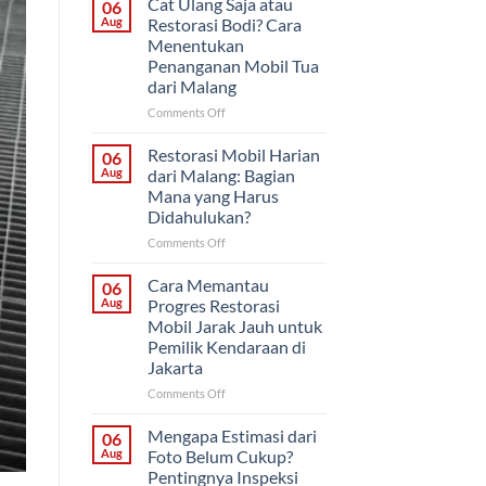
Cat Ulang Saja atau
06
atau
Aug
Restorasi Bodi? Cara
Sekaligus?
Menentukan
Strategi
Penanganan Mobil Tua
Proyek
dari Malang
Mobil
Klasik
on
Comments Off
untuk
Cat
Pemilik
Ulang
Restorasi Mobil Harian
06
di
Saja
Aug
dari Malang: Bagian
Solo
atau
Mana yang Harus
Restorasi
Didahulukan?
Bodi?
Cara
on
Comments Off
Menentukan
Restorasi
Penanganan
Mobil
Cara Memantau
06
Mobil
Harian
Aug
Progres Restorasi
Tua
dari
Mobil Jarak Jauh untuk
dari
Malang:
Pemilik Kendaraan di
Malang
Bagian
Jakarta
Mana
yang
on
Comments Off
Harus
Cara
Didahulukan?
Memantau
Mengapa Estimasi dari
06
Progres
Aug
Foto Belum Cukup?
Restorasi
Pentingnya Inspeksi
Mobil