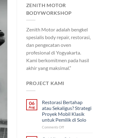
ZENITH MOTOR
BODYWORKSHOP
Zenith Motor adalah bengkel
spesialis body repair, restorasi,
dan pengecatan oven
profesional di Yogyakarta.
Kami berkomitmen pada hasil
akhir yang maksimal.”
PROJECT KAMI
Restorasi Bertahap
06
Aug
atau Sekaligus? Strategi
Proyek Mobil Klasik
untuk Pemilik di Solo
on
Comments Off
Restorasi
Bertahap