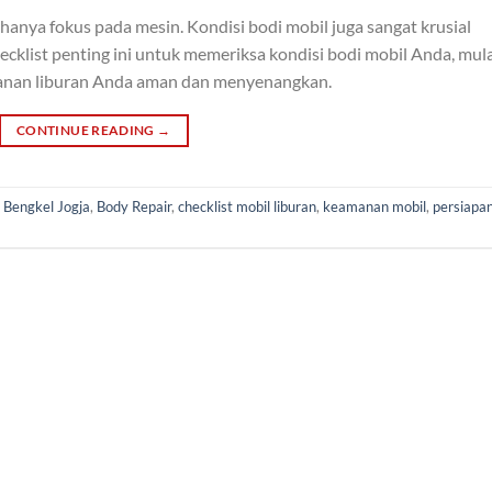
hanya fokus pada mesin. Kondisi bodi mobil juga sangat krusial
klist penting ini untuk memeriksa kondisi bodi mobil Anda, mula
jalanan liburan Anda aman dan menyenangkan.
CONTINUE READING
→
d
Bengkel Jogja
,
Body Repair
,
checklist mobil liburan
,
keamanan mobil
,
persiapa