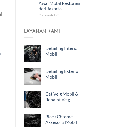
Awal Mobil Restorasi
Jarak
dari Jakarta
Jauh
i
untuk
on
Comments Off
Pemilik
Mengapa
Kendaraan
Estimasi
di
dari
LAYANAN KAMI
Jakarta
Foto
Belum
Cukup?
Detailing Interior
Pentingnya
n
Mobil
Inspeksi
Awal
Mobil
Restorasi
Detailing Exterior
dari
Mobil
Jakarta
Cat Velg Mobil &
Repaint Velg
Black Chrome
Aksesoris Mobil