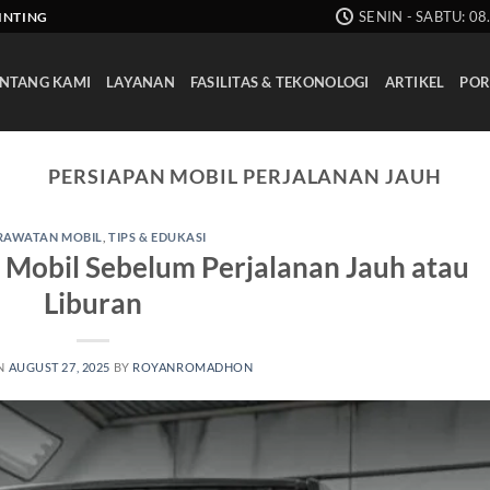
SENIN - SABTU: 08
AINTING
NTANG KAMI
LAYANAN
FASILITAS & TEKONOLOGI
ARTIKEL
POR
PERSIAPAN MOBIL PERJALANAN JAUH
RAWATAN MOBIL
,
TIPS & EDUKASI
i Mobil Sebelum Perjalanan Jauh atau
Liburan
N
AUGUST 27, 2025
BY
ROYANROMADHON