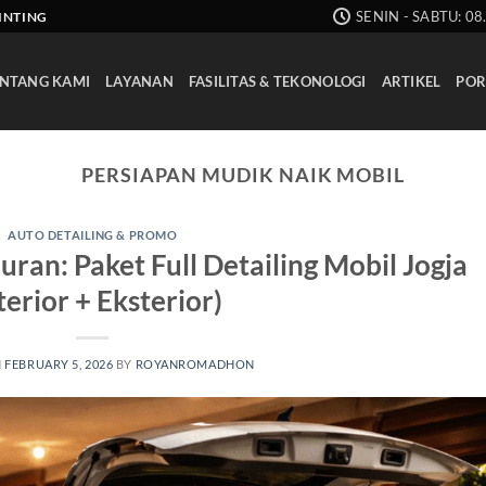
SENIN - SABTU: 08
AINTING
NTANG KAMI
LAYANAN
FASILITAS & TEKONOLOGI
ARTIKEL
POR
PERSIAPAN MUDIK NAIK MOBIL
AUTO DETAILING & PROMO
ran: Paket Full Detailing Mobil Jogja
terior + Eksterior)
N
FEBRUARY 5, 2026
BY
ROYANROMADHON