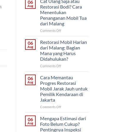
Cat Ulang Saja atau
06
atau
n
Aug
Restorasi Bodi? Cara
Sekaligus?
Menentukan
Strategi
Penanganan Mobil Tua
Proyek
dari Malang
Mobil
Klasik
on
Comments Off
untuk
Cat
Pemilik
Ulang
Restorasi Mobil Harian
06
di
Saja
Aug
dari Malang: Bagian
Solo
atau
Mana yang Harus
Restorasi
Didahulukan?
Bodi?
Cara
on
Comments Off
Menentukan
Restorasi
Penanganan
Mobil
Cara Memantau
06
Mobil
Harian
Aug
Progres Restorasi
Tua
dari
Mobil Jarak Jauh untuk
dari
Malang:
Pemilik Kendaraan di
Malang
Bagian
Jakarta
Mana
yang
on
Comments Off
Harus
Cara
Didahulukan?
Memantau
Mengapa Estimasi dari
06
Progres
Aug
Foto Belum Cukup?
Restorasi
Pentingnya Inspeksi
Mobil