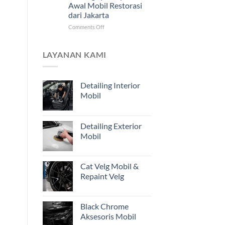
Awal Mobil Restorasi
Jarak
dari Jakarta
Jauh
untuk
on
Comments Off
Pemilik
Mengapa
Kendaraan
Estimasi
di
dari
LAYANAN KAMI
Jakarta
Foto
Belum
Cukup?
Detailing Interior
Pentingnya
Mobil
Inspeksi
Awal
Mobil
Restorasi
Detailing Exterior
dari
Mobil
Jakarta
Cat Velg Mobil &
Repaint Velg
Black Chrome
Aksesoris Mobil