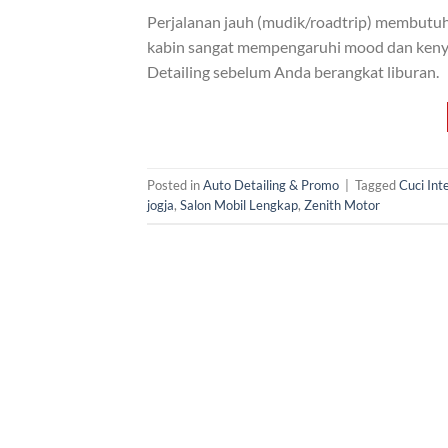
Perjalanan jauh (mudik/roadtrip) membutuh
kabin sangat mempengaruhi mood dan kenya
Detailing sebelum Anda berangkat liburan.
Posted in
Auto Detailing & Promo
|
Tagged
Cuci Int
jogja
,
Salon Mobil Lengkap
,
Zenith Motor