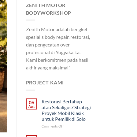
ZENITH MOTOR
BODYWORKSHOP
Zenith Motor adalah bengkel
spesialis body repair, restorasi,
dan pengecatan oven
profesional di Yogyakarta.
Kami berkomitmen pada hasil
akhir yang maksimal.”
PROJECT KAMI
Restorasi Bertahap
06
Aug
atau Sekaligus? Strategi
Proyek Mobil Klasik
untuk Pemilik di Solo
on
Comments Off
Restorasi
Bertahap