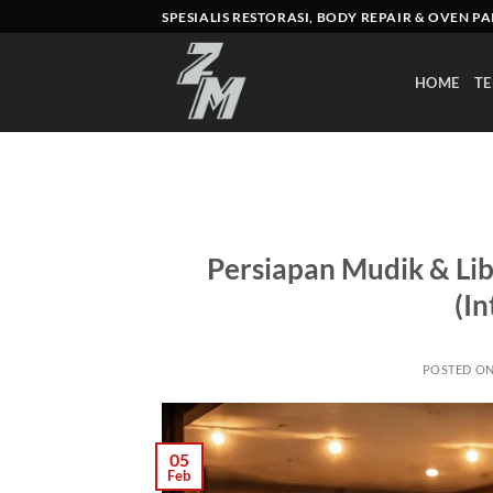
Skip
SPESIALIS RESTORASI, BODY REPAIR & OVEN P
to
content
HOME
TE
Persiapan Mudik & Libu
(In
POSTED O
05
Feb