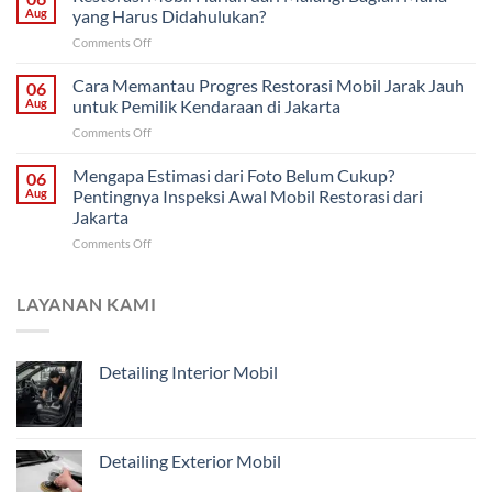
Saja
Klasik
Aug
yang Harus Didahulukan?
atau
untuk
on
Comments Off
Restorasi
Pemilik
Restorasi
Bodi?
di
Mobil
Cara Memantau Progres Restorasi Mobil Jarak Jauh
Cara
06
Solo
Harian
Menentukan
Aug
untuk Pemilik Kendaraan di Jakarta
dari
Penanganan
on
Comments Off
Malang:
Mobil
Cara
Bagian
Tua
Memantau
Mengapa Estimasi dari Foto Belum Cukup?
Mana
06
dari
Progres
yang
Aug
Pentingnya Inspeksi Awal Mobil Restorasi dari
Malang
Restorasi
Harus
Jakarta
Mobil
Didahulukan?
on
Comments Off
Jarak
Mengapa
Jauh
Estimasi
untuk
dari
Pemilik
LAYANAN KAMI
Foto
Kendaraan
Belum
di
Cukup?
Jakarta
Detailing Interior Mobil
Pentingnya
Inspeksi
Awal
Mobil
Restorasi
Detailing Exterior Mobil
dari
Jakarta