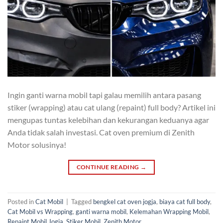
Ingin ganti warna mobil tapi galau memilih antara pasang
stiker (wrapping) atau cat ulang (repaint) full body? Artikel ini
mengupas tuntas kelebihan dan kekurangan keduanya agar
Anda tidak salah investasi. Cat oven premium di Zenith
Motor solusinya!
CONTINUE READING
→
Posted in
Cat Mobil
|
Tagged
bengkel cat oven jogja
,
biaya cat full body
,
Cat Mobil vs Wrapping
,
ganti warna mobil
,
Kelemahan Wrapping Mobil
,
Repaint Mobil Jogja
,
Stiker Mobil
,
Zenith Motor