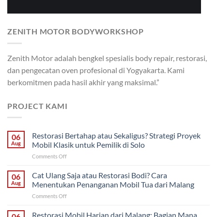
ZENITH MOTOR BODYWORKSHOP
Zenith Motor adalah bengkel spesialis body repair, restorasi,
dan pengecatan oven profesional di Yogyakarta. Kami
berkomitmen pada hasil akhir yang maksimal.”
PROJECT KAMI
Restorasi Bertahap atau Sekaligus? Strategi Proyek
06
Aug
Mobil Klasik untuk Pemilik di Solo
on
Comments Off
Restorasi
Bertahap
Cat Ulang Saja atau Restorasi Bodi? Cara
06
atau
Aug
Menentukan Penanganan Mobil Tua dari Malang
Sekaligus?
on
Comments Off
Strategi
Cat
Proyek
Ulang
Restorasi Mobil Harian dari Malang: Bagian Mana
Mobil
06