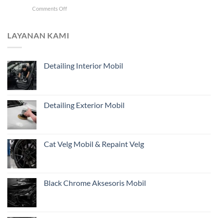
Mobil
Didahulukan?
on
Comments Off
Jarak
Mengapa
Jauh
Estimasi
untuk
dari
Pemilik
LAYANAN KAMI
Foto
Kendaraan
Belum
di
Cukup?
Jakarta
Detailing Interior Mobil
Pentingnya
Inspeksi
Awal
Mobil
Restorasi
Detailing Exterior Mobil
dari
Jakarta
Cat Velg Mobil & Repaint Velg
Black Chrome Aksesoris Mobil