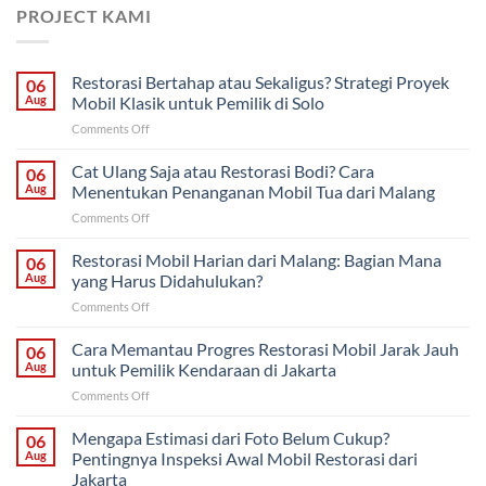
PROJECT KAMI
Restorasi Bertahap atau Sekaligus? Strategi Proyek
06
Aug
Mobil Klasik untuk Pemilik di Solo
on
Comments Off
Restorasi
Bertahap
Cat Ulang Saja atau Restorasi Bodi? Cara
06
atau
Aug
Menentukan Penanganan Mobil Tua dari Malang
Sekaligus?
on
Comments Off
Strategi
Cat
Proyek
Ulang
Restorasi Mobil Harian dari Malang: Bagian Mana
Mobil
06
Saja
Klasik
Aug
yang Harus Didahulukan?
atau
untuk
on
Comments Off
Restorasi
Pemilik
Restorasi
Bodi?
di
Mobil
Cara Memantau Progres Restorasi Mobil Jarak Jauh
Cara
06
Solo
Harian
Menentukan
Aug
untuk Pemilik Kendaraan di Jakarta
dari
Penanganan
on
Comments Off
Malang:
Mobil
Cara
Bagian
Tua
Memantau
Mengapa Estimasi dari Foto Belum Cukup?
Mana
06
dari
Progres
yang
Aug
Pentingnya Inspeksi Awal Mobil Restorasi dari
Malang
Restorasi
Harus
Jakarta