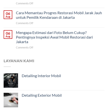
untuk
on
Comments Off
Restorasi
Pemilik
Restorasi
Bodi?
di
Mobil
Cara Memantau Progres Restorasi Mobil Jarak Jauh
Cara
06
Solo
Harian
Menentukan
Aug
untuk Pemilik Kendaraan di Jakarta
dari
Penanganan
on
Comments Off
Malang:
Mobil
Cara
Bagian
Tua
Memantau
Mengapa Estimasi dari Foto Belum Cukup?
Mana
06
dari
Progres
yang
Aug
Pentingnya Inspeksi Awal Mobil Restorasi dari
Malang
Restorasi
Harus
Jakarta
Mobil
Didahulukan?
on
Comments Off
Jarak
Mengapa
Jauh
Estimasi
untuk
dari
Pemilik
LAYANAN KAMI
Foto
Kendaraan
Belum
di
Cukup?
Jakarta
Detailing Interior Mobil
Pentingnya
Inspeksi
Awal
Mobil
Restorasi
Detailing Exterior Mobil
dari
Jakarta