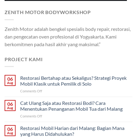
ZENITH MOTOR BODYWORKSHOP
Zenith Motor adalah bengkel spesialis body repair, restorasi,
dan pengecatan oven profesional di Yogyakarta. Kami
berkomitmen pada hasil akhir yang maksimal.”
PROJECT KAMI
Restorasi Bertahap atau Sekaligus? Strategi Proyek
06
Aug
Mobil Klasik untuk Pemilik di Solo
on
Comments Off
Restorasi
Bertahap
Cat Ulang Saja atau Restorasi Bodi? Cara
06
atau
Aug
Menentukan Penanganan Mobil Tua dari Malang
Sekaligus?
on
Comments Off
Strategi
Cat
Proyek
Ulang
Restorasi Mobil Harian dari Malang: Bagian Mana
Mobil
06
Saja
Klasik
Aug
yang Harus Didahulukan?
atau