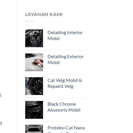
Pemilik
Mengapa
Kendaraan
Estimasi
di
dari
LAYANAN KAMI
Jakarta
Foto
Belum
Cukup?
Detailing Interior
Pentingnya
Mobil
Inspeksi
Awal
Mobil
Restorasi
Detailing Exterior
dari
Mobil
Jakarta
Cat Velg Mobil &
Repaint Velg
g.
Black Chrome
Aksesoris Mobil
dy
Proteksi Cat Nano