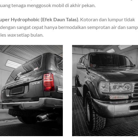
buang tenaga menggosok mobil di akhir pekan.
uper Hydrophobic (Efek Daun Talas)
. Kotoran dan lumpur tidak
dengan sangat cepat hanya bermodalkan semprotan air dan sam
oles
wax
setiap bulan.