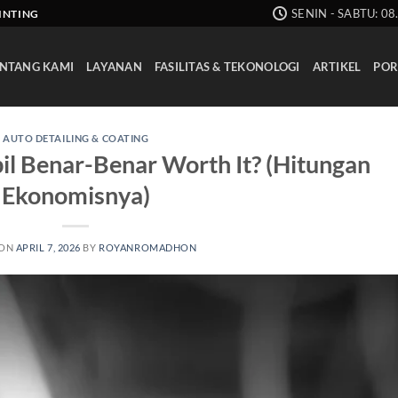
SENIN - SABTU: 08
AINTING
NTANG KAMI
LAYANAN
FASILITAS & TEKONOLOGI
ARTIKEL
POR
AUTO DETAILING & COATING
l Benar-Benar Worth It? (Hitungan
Ekonomisnya)
 ON
APRIL 7, 2026
BY
ROYANROMADHON