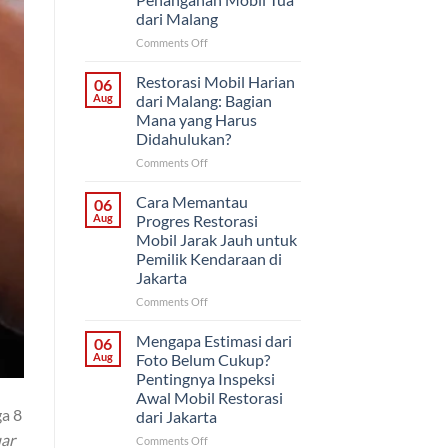
Proyek
dari Malang
Mobil
Klasik
on
Comments Off
untuk
Cat
Pemilik
Ulang
Restorasi Mobil Harian
06
di
Saja
Aug
dari Malang: Bagian
Solo
atau
Mana yang Harus
Restorasi
Didahulukan?
Bodi?
Cara
on
Comments Off
Menentukan
Restorasi
Penanganan
Mobil
Cara Memantau
06
Mobil
Harian
Aug
Progres Restorasi
Tua
dari
Mobil Jarak Jauh untuk
dari
Malang:
Pemilik Kendaraan di
Malang
Bagian
Jakarta
Mana
yang
on
Comments Off
Harus
Cara
Didahulukan?
Memantau
Mengapa Estimasi dari
06
Progres
Aug
Foto Belum Cukup?
Restorasi
Pentingnya Inspeksi
Mobil
Awal Mobil Restorasi
Jarak
ga 8
dari Jakarta
Jauh
untuk
uar
on
Comments Off