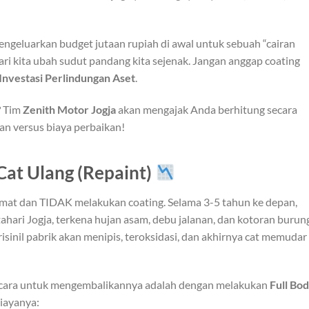
ngeluarkan budget jutaan rupiah di awal untuk sebuah “cairan
i kita ubah sudut pandang kita sejenak. Jangan anggap coating
Investasi Perlindungan Aset
.
? Tim
Zenith Motor Jogja
akan mengajak Anda berhitung secara
n versus biaya perbaikan!
 Cat Ulang (Repaint)
at dan TIDAK melakukan coating. Selama 3-5 tahun ke depan,
ahari Jogja, terkena hujan asam, debu jalanan, dan kotoran burun
orisinil pabrik akan menipis, teroksidasi, dan akhirnya cat memudar
ya cara untuk mengembalikannya adalah dengan melakukan
Full Bo
biayanya: