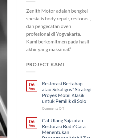
Zenith Motor adalah bengkel
spesialis body repair, restorasi,
dan pengecatan oven
profesional di Yogyakarta.
Kami berkomitmen pada hasil
akhir yang maksimal.”
PROJECT KAMI
Restorasi Bertahap
06
Aug
atau Sekaligus? Strategi
Proyek Mobil Klasik
untuk Pemilik di Solo
on
Comments Off
Restorasi
Bertahap
Cat Ulang Saja atau
06
atau
Aug
Restorasi Bodi? Cara
Sekaligus?
Menentukan
Strategi
Penanganan Mobil Tua