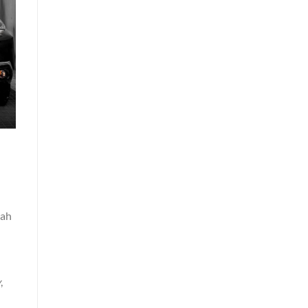
lah
y
,