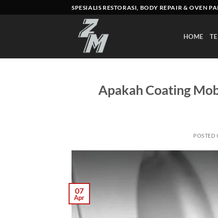
Skip
SPESIALIS RESTORASI, BODY REPAIR & OVEN P
to
content
HOME
TE
Apakah Coating Mobi
POSTED
07
Apr