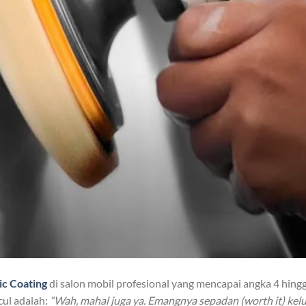
c Coating
di salon mobil profesional yang mencapai angka 4 hing
cul adalah:
“Wah, mahal juga ya. Emangnya sepadan (worth it) kel