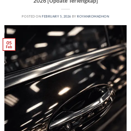
2026 [Update Terlengkap]
POSTED ON
FEBRUARY 5, 2026
BY
ROYANROMADHON
05
Feb