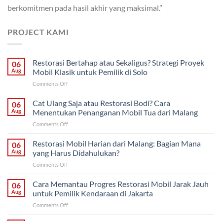
berkomitmen pada hasil akhir yang maksimal.”
PROJECT KAMI
Restorasi Bertahap atau Sekaligus? Strategi Proyek
06
Aug
Mobil Klasik untuk Pemilik di Solo
on
Comments Off
Restorasi
Bertahap
Cat Ulang Saja atau Restorasi Bodi? Cara
06
atau
Aug
Menentukan Penanganan Mobil Tua dari Malang
Sekaligus?
on
Comments Off
Strategi
Cat
Proyek
Ulang
Restorasi Mobil Harian dari Malang: Bagian Mana
Mobil
06
Saja
Klasik
Aug
yang Harus Didahulukan?
atau
untuk
on
Comments Off
Restorasi
Pemilik
Restorasi
Bodi?
di
Mobil
Cara Memantau Progres Restorasi Mobil Jarak Jauh
Cara
06
Solo
Harian
Menentukan
Aug
untuk Pemilik Kendaraan di Jakarta
dari
Penanganan
on
Comments Off
Malang:
Mobil
Cara
Bagian
Tua