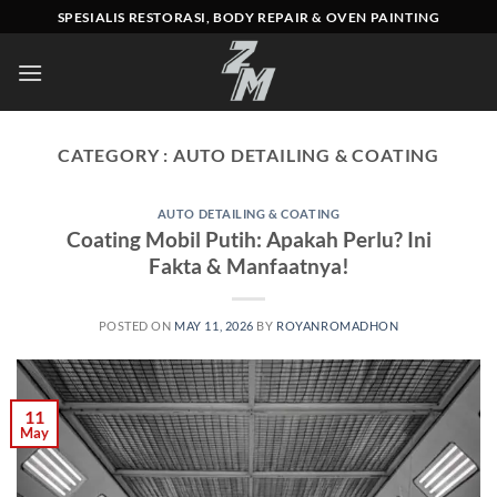
Skip
SPESIALIS RESTORASI, BODY REPAIR & OVEN PAINTING
to
content
CATEGORY :
AUTO DETAILING & COATING
AUTO DETAILING & COATING
Coating Mobil Putih: Apakah Perlu? Ini
Fakta & Manfaatnya!
POSTED ON
MAY 11, 2026
BY
ROYANROMADHON
11
May