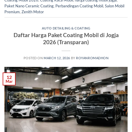
Coating Mobil 2026
,
Coating Kaca Mobil
,
harga coating mobil jogja
,
Paket Nano Ceramic Coating
,
Perbandingan Coating Mobil
,
Salon Mobil
Premium
,
Zenith Motor
AUTO DETAILING & COATING
Daftar Harga Paket Coating Mobil di Jogja
2026 (Transparan)
POSTED ON
MARCH 12, 2026
BY
ROYANROMADHON
12
Mar