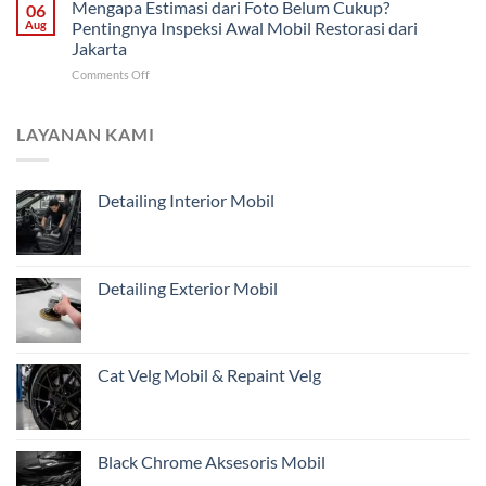
Memantau
Mengapa Estimasi dari Foto Belum Cukup?
Mana
06
dari
Progres
yang
Aug
Pentingnya Inspeksi Awal Mobil Restorasi dari
Malang
Restorasi
Harus
Jakarta
Mobil
Didahulukan?
on
Comments Off
Jarak
Mengapa
Jauh
Estimasi
untuk
dari
Pemilik
LAYANAN KAMI
Foto
Kendaraan
Belum
di
Cukup?
Jakarta
Detailing Interior Mobil
Pentingnya
Inspeksi
Awal
Mobil
Restorasi
Detailing Exterior Mobil
dari
Jakarta
Cat Velg Mobil & Repaint Velg
Black Chrome Aksesoris Mobil