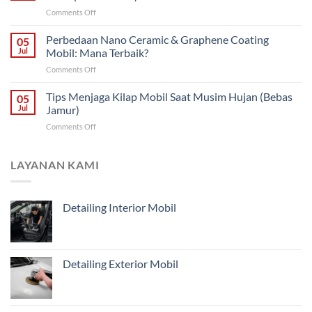
Halus
Bergaransi
on
Comments Off
pada
Bengkel
Cat
Detailing
Perbedaan Nano Ceramic & Graphene Coating
Mobil
05
Interior
(Aman
Jul
Mobil: Mana Terbaik?
Mobil
&
on
Comments Off
Jogja
Permanen)
Perbedaan
Premium
Nano
Tips Menjaga Kilap Mobil Saat Musim Hujan (Bebas
&
05
Ceramic
Steril
Jul
Jamur)
&
(Anti
on
Comments Off
Graphene
Bakteri)
Tips
Coating
Menjaga
Mobil:
Kilap
LAYANAN KAMI
Mana
Mobil
Terbaik?
Saat
Musim
Detailing Interior Mobil
Hujan
(Bebas
Jamur)
Detailing Exterior Mobil