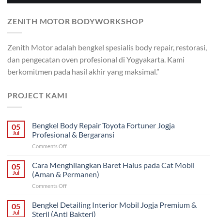
ZENITH MOTOR BODYWORKSHOP
Zenith Motor adalah bengkel spesialis body repair, restorasi,
dan pengecatan oven profesional di Yogyakarta. Kami
berkomitmen pada hasil akhir yang maksimal.”
PROJECT KAMI
Bengkel Body Repair Toyota Fortuner Jogja
05
Jul
Profesional & Bergaransi
on
Comments Off
Bengkel
Body
Cara Menghilangkan Baret Halus pada Cat Mobil
05
Repair
Jul
(Aman & Permanen)
Toyota
on
Comments Off
Fortuner
Cara
Jogja
Menghilangkan
Bengkel Detailing Interior Mobil Jogja Premium &
Profesional
05
Baret
&
Jul
Steril (Anti Bakteri)