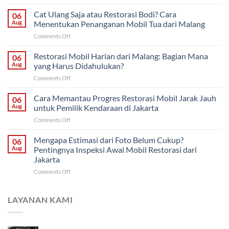
Restorasi
Bertahap
Cat Ulang Saja atau Restorasi Bodi? Cara
06
atau
Aug
Menentukan Penanganan Mobil Tua dari Malang
Sekaligus?
on
Comments Off
Strategi
Cat
Proyek
Ulang
Restorasi Mobil Harian dari Malang: Bagian Mana
Mobil
06
Saja
Klasik
Aug
yang Harus Didahulukan?
atau
untuk
on
Comments Off
Restorasi
Pemilik
Restorasi
Bodi?
di
Mobil
Cara Memantau Progres Restorasi Mobil Jarak Jauh
Cara
06
Solo
Harian
Menentukan
Aug
untuk Pemilik Kendaraan di Jakarta
dari
Penanganan
on
Comments Off
Malang:
Mobil
Cara
Bagian
Tua
Memantau
Mengapa Estimasi dari Foto Belum Cukup?
Mana
06
dari
Progres
yang
Aug
Pentingnya Inspeksi Awal Mobil Restorasi dari
Malang
Restorasi
Harus
Jakarta
Mobil
Didahulukan?
on
Comments Off
Jarak
Mengapa
Jauh
Estimasi
untuk
dari
Pemilik
LAYANAN KAMI
Foto
Kendaraan
Belum
di
Cukup?
Jakarta