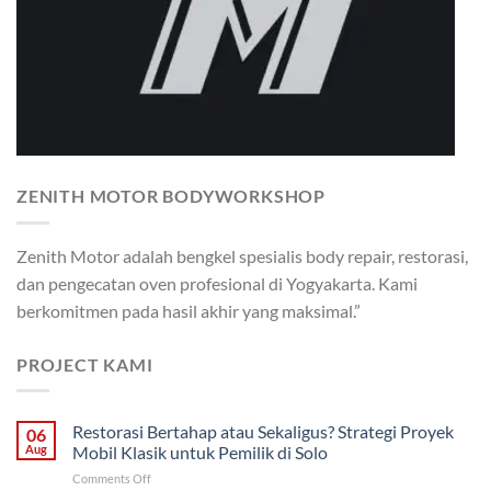
ZENITH MOTOR BODYWORKSHOP
Zenith Motor adalah bengkel spesialis body repair, restorasi,
dan pengecatan oven profesional di Yogyakarta. Kami
berkomitmen pada hasil akhir yang maksimal.”
PROJECT KAMI
Restorasi Bertahap atau Sekaligus? Strategi Proyek
06
Aug
Mobil Klasik untuk Pemilik di Solo
on
Comments Off