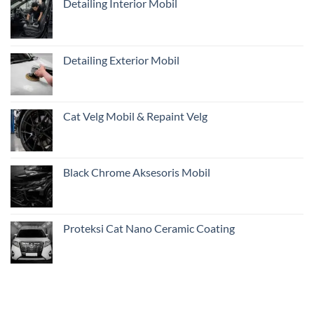
Detailing Interior Mobil
Pentingnya
Inspeksi
Awal
Mobil
Restorasi
Detailing Exterior Mobil
dari
Jakarta
Cat Velg Mobil & Repaint Velg
Black Chrome Aksesoris Mobil
Proteksi Cat Nano Ceramic Coating