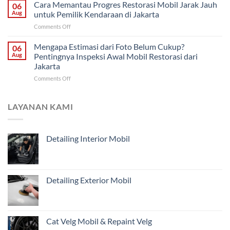
Mobil
Cara Memantau Progres Restorasi Mobil Jarak Jauh
Cara
06
Solo
Harian
Menentukan
Aug
untuk Pemilik Kendaraan di Jakarta
dari
Penanganan
on
Comments Off
Malang:
Mobil
Cara
Bagian
Tua
Memantau
Mengapa Estimasi dari Foto Belum Cukup?
Mana
06
dari
Progres
yang
Aug
Pentingnya Inspeksi Awal Mobil Restorasi dari
Malang
Restorasi
Harus
Jakarta
Mobil
Didahulukan?
on
Comments Off
Jarak
Mengapa
Jauh
Estimasi
untuk
dari
Pemilik
LAYANAN KAMI
Foto
Kendaraan
Belum
di
Cukup?
Jakarta
Detailing Interior Mobil
Pentingnya
Inspeksi
Awal
Mobil
Restorasi
Detailing Exterior Mobil
dari
Jakarta
Cat Velg Mobil & Repaint Velg