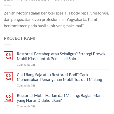
Zenith Motor adalah bengkel spesialis body repair, restorasi,
dan pengecatan oven profesional di Yogyakarta. Kami
berkomitmen pada hasil akhir yang maksimal.”
PROJECT KAMI
Restorasi Bertahap atau Sekaligus? Strategi Proyek
06
Aug
Mobil Klasik untuk Pemilik di Solo
on
Comments Off
Restorasi
Bertahap
Cat Ulang Saja atau Restorasi Bodi? Cara
06
atau
Aug
Menentukan Penanganan Mobil Tua dari Malang
Sekaligus?
on
Comments Off
Strategi
Cat
Proyek
Ulang
Restorasi Mobil Harian dari Malang: Bagian Mana
Mobil
06
Saja
Klasik
Aug
yang Harus Didahulukan?
atau
untuk
on
Comments Off
Restorasi
Pemilik
Restorasi
Bodi?
di