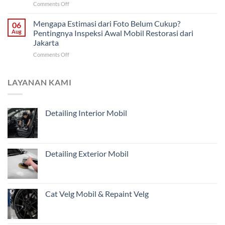
on
Comments Off
Malang:
Mobil
Cara
Bagian
Tua
Memantau
Mengapa Estimasi dari Foto Belum Cukup?
Mana
06
dari
Progres
yang
Aug
Pentingnya Inspeksi Awal Mobil Restorasi dari
Malang
Restorasi
Harus
Jakarta
Mobil
Didahulukan?
on
Comments Off
Jarak
Mengapa
Jauh
Estimasi
untuk
dari
Pemilik
LAYANAN KAMI
Foto
Kendaraan
Belum
di
Cukup?
Jakarta
Detailing Interior Mobil
Pentingnya
Inspeksi
Awal
Mobil
Restorasi
Detailing Exterior Mobil
dari
Jakarta
Cat Velg Mobil & Repaint Velg