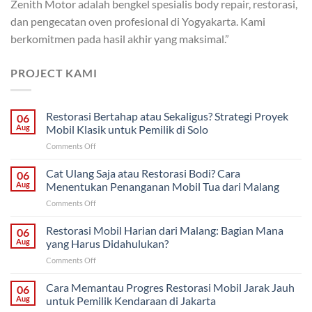
Zenith Motor adalah bengkel spesialis body repair, restorasi,
dan pengecatan oven profesional di Yogyakarta. Kami
berkomitmen pada hasil akhir yang maksimal.”
PROJECT KAMI
Restorasi Bertahap atau Sekaligus? Strategi Proyek
06
Aug
Mobil Klasik untuk Pemilik di Solo
on
Comments Off
Restorasi
Bertahap
Cat Ulang Saja atau Restorasi Bodi? Cara
06
atau
Aug
Menentukan Penanganan Mobil Tua dari Malang
Sekaligus?
on
Comments Off
Strategi
Cat
Proyek
Ulang
Restorasi Mobil Harian dari Malang: Bagian Mana
Mobil
06
Saja
Klasik
Aug
yang Harus Didahulukan?
atau
untuk
on
Comments Off
Restorasi
Pemilik
Restorasi
Bodi?
di
Mobil
Cara Memantau Progres Restorasi Mobil Jarak Jauh
Cara
06
Solo
Harian
Menentukan
Aug
untuk Pemilik Kendaraan di Jakarta
dari
Penanganan