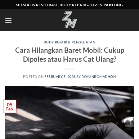
Skip
SPESIALIS RESTORASI, BODY REPAIR & OVEN PAINTING
to
content
BODY REPAIR & PENGECATAN
Cara Hilangkan Baret Mobil: Cukup
Dipoles atau Harus Cat Ulang?
POSTED ON
FEBRUARY 5, 2026
BY
ROYANROMADHON
05
Feb