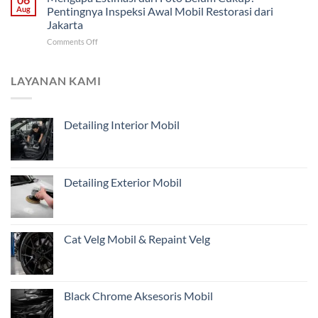
Progres
yang
Aug
Pentingnya Inspeksi Awal Mobil Restorasi dari
Malang
Restorasi
Harus
Jakarta
Mobil
Didahulukan?
on
Comments Off
Jarak
Mengapa
Jauh
Estimasi
untuk
dari
Pemilik
LAYANAN KAMI
Foto
Kendaraan
Belum
di
Cukup?
Jakarta
Detailing Interior Mobil
Pentingnya
Inspeksi
Awal
Mobil
Restorasi
Detailing Exterior Mobil
dari
Jakarta
Cat Velg Mobil & Repaint Velg
Black Chrome Aksesoris Mobil