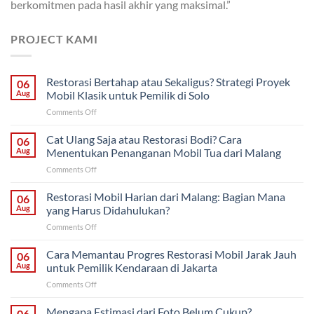
berkomitmen pada hasil akhir yang maksimal.”
PROJECT KAMI
Restorasi Bertahap atau Sekaligus? Strategi Proyek
06
Aug
Mobil Klasik untuk Pemilik di Solo
on
Comments Off
Restorasi
Bertahap
Cat Ulang Saja atau Restorasi Bodi? Cara
06
atau
Aug
Menentukan Penanganan Mobil Tua dari Malang
Sekaligus?
on
Comments Off
Strategi
Cat
Proyek
Ulang
Restorasi Mobil Harian dari Malang: Bagian Mana
Mobil
06
Saja
Klasik
Aug
yang Harus Didahulukan?
atau
untuk
on
Comments Off
Restorasi
Pemilik
Restorasi
Bodi?
di
Mobil
Cara Memantau Progres Restorasi Mobil Jarak Jauh
Cara
06
Solo
Harian
Menentukan
Aug
untuk Pemilik Kendaraan di Jakarta
dari
Penanganan
on
Comments Off
Malang:
Mobil
Cara
Bagian
Tua
Memantau
Mengapa Estimasi dari Foto Belum Cukup?
Mana
06
dari