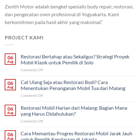
Zenith Motor adalah bengkel spesialis body repair, restorasi,
dan pengecatan oven profesional di Yogyakarta. Kami
berkomitmen pada hasil akhir yang maksimal.”
PROJECT KAMI
Restorasi Bertahap atau Sekaligus? Strategi Proyek
06
Aug
Mobil Klasik untuk Pemilik di Solo
on
Comments Off
Restorasi
Bertahap
Cat Ulang Saja atau Restorasi Bodi? Cara
06
atau
Aug
Menentukan Penanganan Mobil Tua dari Malang
Sekaligus?
on
Comments Off
Strategi
Cat
Proyek
Ulang
Restorasi Mobil Harian dari Malang: Bagian Mana
Mobil
06
Saja
Klasik
Aug
yang Harus Didahulukan?
atau
untuk
on
Comments Off
Restorasi
Pemilik
Restorasi
Bodi?
di
Mobil
Cara Memantau Progres Restorasi Mobil Jarak Jauh
Cara
06
Solo
Harian
Menentukan
Aug
untuk Pemilik Kendaraan di Jakarta