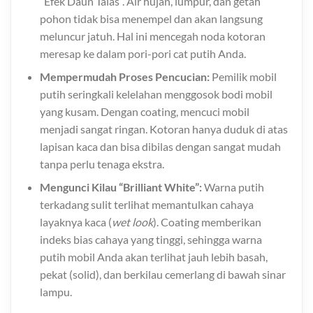
“Efek Daun Talas”. Air hujan, lumpur, dan getah
pohon tidak bisa menempel dan akan langsung
meluncur jatuh. Hal ini mencegah noda kotoran
meresap ke dalam pori-pori cat putih Anda.
Mempermudah Proses Pencucian:
Pemilik mobil
putih seringkali kelelahan menggosok bodi mobil
yang kusam. Dengan coating, mencuci mobil
menjadi sangat ringan. Kotoran hanya duduk di atas
lapisan kaca dan bisa dibilas dengan sangat mudah
tanpa perlu tenaga ekstra.
Mengunci Kilau “Brilliant White”:
Warna putih
terkadang sulit terlihat memantulkan cahaya
layaknya kaca (
wet look
). Coating memberikan
indeks bias cahaya yang tinggi, sehingga warna
putih mobil Anda akan terlihat jauh lebih basah,
pekat (solid), dan berkilau cemerlang di bawah sinar
lampu.