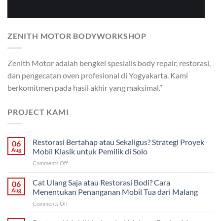
ZENITH MOTOR BODYWORKSHOP
Zenith Motor adalah bengkel spesialis body repair, restorasi,
dan pengecatan oven profesional di Yogyakarta. Kami
berkomitmen pada hasil akhir yang maksimal.”
PROJECT KAMI
Restorasi Bertahap atau Sekaligus? Strategi Proyek
06
Aug
Mobil Klasik untuk Pemilik di Solo
on
Comments Off
Restorasi
Bertahap
Cat Ulang Saja atau Restorasi Bodi? Cara
06
atau
Aug
Menentukan Penanganan Mobil Tua dari Malang
Sekaligus?
on
Comments Off
Strategi
Cat
Proyek
Ulang