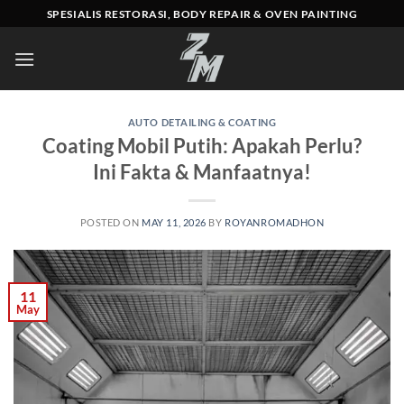
Skip
SPESIALIS RESTORASI, BODY REPAIR & OVEN PAINTING
to
content
AUTO DETAILING & COATING
Coating Mobil Putih: Apakah Perlu?
Ini Fakta & Manfaatnya!
POSTED ON
MAY 11, 2026
BY
ROYANROMADHON
11
May