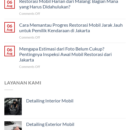
Restorasi Mobil Harian dari Malang: Bagian Mana
Mobil
06
Saja
Klasik
Aug
yang Harus Didahulukan?
atau
untuk
on
Comments Off
Restorasi
Pemilik
Restorasi
Bodi?
di
Mobil
Cara Memantau Progres Restorasi Mobil Jarak Jauh
Cara
06
Solo
Harian
Menentukan
Aug
untuk Pemilik Kendaraan di Jakarta
dari
Penanganan
on
Comments Off
Malang:
Mobil
Cara
Bagian
Tua
Memantau
Mengapa Estimasi dari Foto Belum Cukup?
Mana
06
dari
Progres
yang
Aug
Pentingnya Inspeksi Awal Mobil Restorasi dari
Malang
Restorasi
Harus
Jakarta
Mobil
Didahulukan?
on
Comments Off
Jarak
Mengapa
Jauh
Estimasi
untuk
dari
Pemilik
LAYANAN KAMI
Foto
Kendaraan
Belum
di
Cukup?
Jakarta
Detailing Interior Mobil
Pentingnya
Inspeksi
Awal
Mobil
Restorasi
Detailing Exterior Mobil
dari