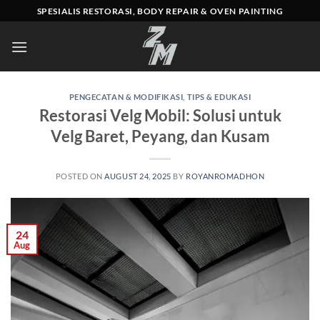
Skip
SPESIALIS RESTORASI, BODY REPAIR & OVEN PAINTING
to
content
PENGECATAN & MODIFIKASI
,
TIPS & EDUKASI
Restorasi Velg Mobil: Solusi untuk
Velg Baret, Peyang, dan Kusam
POSTED ON
AUGUST 24, 2025
BY
ROYANROMADHON
24
Aug