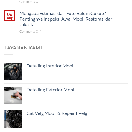
on
Comments Off
Malang:
Mobil
Cara
Bagian
Tua
Memantau
Mengapa Estimasi dari Foto Belum Cukup?
Mana
06
dari
Progres
yang
Aug
Pentingnya Inspeksi Awal Mobil Restorasi dari
Malang
Restorasi
Harus
Jakarta
Mobil
Didahulukan?
on
Comments Off
Jarak
Mengapa
Jauh
Estimasi
untuk
dari
Pemilik
LAYANAN KAMI
Foto
Kendaraan
Belum
di
Cukup?
Jakarta
Detailing Interior Mobil
Pentingnya
Inspeksi
Awal
Mobil
Restorasi
Detailing Exterior Mobil
dari
Jakarta
Cat Velg Mobil & Repaint Velg