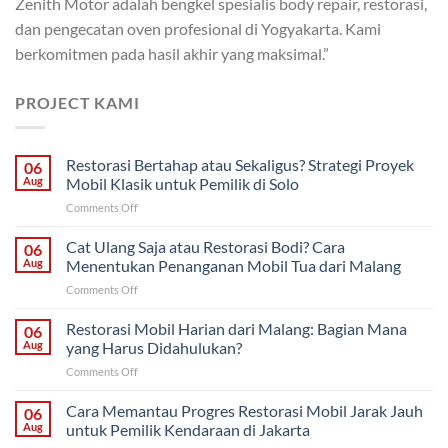
Zenith Motor adalah bengkel spesialis body repair, restorasi,
dan pengecatan oven profesional di Yogyakarta. Kami
berkomitmen pada hasil akhir yang maksimal.”
PROJECT KAMI
Restorasi Bertahap atau Sekaligus? Strategi Proyek
06
Aug
Mobil Klasik untuk Pemilik di Solo
on
Comments Off
Restorasi
Bertahap
Cat Ulang Saja atau Restorasi Bodi? Cara
06
atau
Aug
Menentukan Penanganan Mobil Tua dari Malang
Sekaligus?
on
Comments Off
Strategi
Cat
Proyek
Ulang
Restorasi Mobil Harian dari Malang: Bagian Mana
Mobil
06
Saja
Klasik
Aug
yang Harus Didahulukan?
atau
untuk
on
Comments Off
Restorasi
Pemilik
Restorasi
Bodi?
di
Mobil
Cara Memantau Progres Restorasi Mobil Jarak Jauh
Cara
06
Solo
Harian
Menentukan
Aug
untuk Pemilik Kendaraan di Jakarta
dari
Penanganan