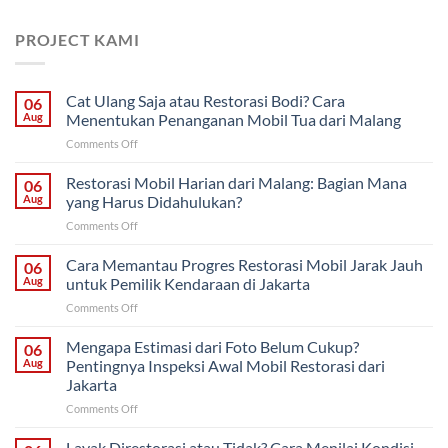
PROJECT KAMI
Cat Ulang Saja atau Restorasi Bodi? Cara
06
Aug
Menentukan Penanganan Mobil Tua dari Malang
on
Comments Off
Cat
Ulang
Restorasi Mobil Harian dari Malang: Bagian Mana
06
Saja
Aug
yang Harus Didahulukan?
atau
on
Comments Off
Restorasi
Restorasi
Bodi?
Mobil
Cara Memantau Progres Restorasi Mobil Jarak Jauh
Cara
06
Harian
Menentukan
Aug
untuk Pemilik Kendaraan di Jakarta
dari
Penanganan
on
Comments Off
Malang:
Mobil
Cara
Bagian
Tua
Memantau
Mengapa Estimasi dari Foto Belum Cukup?
Mana
06
dari
Progres
yang
Aug
Pentingnya Inspeksi Awal Mobil Restorasi dari
Malang
Restorasi
Harus
Jakarta
Mobil
Didahulukan?
on
Comments Off
Jarak
Mengapa
Jauh
Estimasi
untuk
Layak Direstorasi atau Tidak? Cara Menilai Kondisi