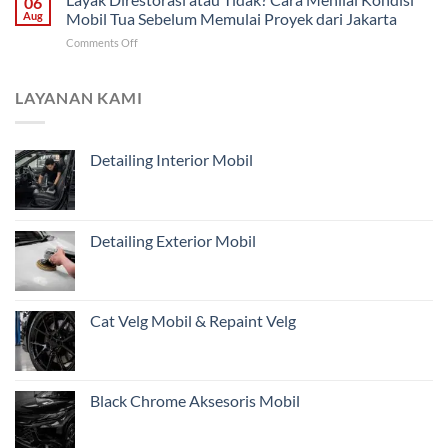
06
dari
Pemilik
Aug
Mobil Tua Sebelum Memulai Proyek dari Jakarta
Foto
Kendaraan
on
Comments Off
Belum
di
Layak
Cukup?
Jakarta
Direstorasi
Pentingnya
atau
LAYANAN KAMI
Inspeksi
Tidak?
Awal
Cara
Mobil
Menilai
Restorasi
Detailing Interior Mobil
Kondisi
dari
Mobil
Jakarta
Tua
Sebelum
Memulai
Detailing Exterior Mobil
Proyek
dari
Jakarta
Cat Velg Mobil & Repaint Velg
Black Chrome Aksesoris Mobil