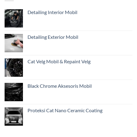
Belum
di
Cukup?
Jakarta
Detailing Interior Mobil
Pentingnya
Inspeksi
Awal
Mobil
Restorasi
Detailing Exterior Mobil
dari
Jakarta
Cat Velg Mobil & Repaint Velg
Black Chrome Aksesoris Mobil
Proteksi Cat Nano Ceramic Coating