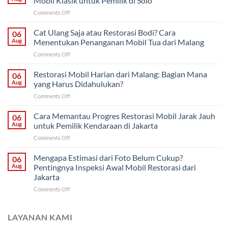
Mobil Klasik untuk Pemilik di Solo
on
Comments Off
Restorasi
Bertahap
Cat Ulang Saja atau Restorasi Bodi? Cara
06
atau
Aug
Menentukan Penanganan Mobil Tua dari Malang
Sekaligus?
on
Comments Off
Strategi
Cat
Proyek
Ulang
Restorasi Mobil Harian dari Malang: Bagian Mana
Mobil
06
Saja
Klasik
Aug
yang Harus Didahulukan?
atau
untuk
on
Comments Off
Restorasi
Pemilik
Restorasi
Bodi?
di
Mobil
Cara Memantau Progres Restorasi Mobil Jarak Jauh
Cara
06
Solo
Harian
Menentukan
Aug
untuk Pemilik Kendaraan di Jakarta
dari
Penanganan
on
Comments Off
Malang:
Mobil
Cara
Bagian
Tua
Memantau
Mengapa Estimasi dari Foto Belum Cukup?
Mana
06
dari
Progres
yang
Aug
Pentingnya Inspeksi Awal Mobil Restorasi dari
Malang
Restorasi
Harus
Jakarta
Mobil
Didahulukan?
on
Comments Off
Jarak
Mengapa
Jauh
Estimasi
untuk
dari
Pemilik
LAYANAN KAMI
Foto
Kendaraan