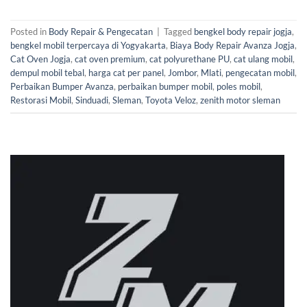
Posted in
Body Repair & Pengecatan
|
Tagged
bengkel body repair jogja
,
bengkel mobil terpercaya di Yogyakarta
,
Biaya Body Repair Avanza Jogja
,
Cat Oven Jogja
,
cat oven premium
,
cat polyurethane PU
,
cat ulang mobil
,
dempul mobil tebal
,
harga cat per panel
,
Jombor
,
Mlati
,
pengecatan mobil
,
Perbaikan Bumper Avanza
,
perbaikan bumper mobil
,
poles mobil
,
Restorasi Mobil
,
Sinduadi
,
Sleman
,
Toyota Veloz
,
zenith motor sleman