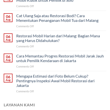
Mobil Klasik untuk Pemilik di Solo
on
Comments Off
Restorasi
Bertahap
Cat Ulang Saja atau Restorasi Bodi? Cara
06
atau
Aug
Menentukan Penanganan Mobil Tua dari Malang
Sekaligus?
on
Comments Off
Strategi
Cat
Proyek
Ulang
Restorasi Mobil Harian dari Malang: Bagian Mana
Mobil
06
Saja
Klasik
Aug
yang Harus Didahulukan?
atau
untuk
on
Comments Off
Restorasi
Pemilik
Restorasi
Bodi?
di
Mobil
Cara Memantau Progres Restorasi Mobil Jarak Jauh
Cara
06
Solo
Harian
Menentukan
Aug
untuk Pemilik Kendaraan di Jakarta
dari
Penanganan
on
Comments Off
Malang:
Mobil
Cara
Bagian
Tua
Memantau
Mengapa Estimasi dari Foto Belum Cukup?
Mana
06
dari
Progres
yang
Aug
Pentingnya Inspeksi Awal Mobil Restorasi dari
Malang
Restorasi
Harus
Jakarta
Mobil
Didahulukan?
on
Comments Off
Jarak
Mengapa
Jauh
Estimasi
untuk
dari
Pemilik
LAYANAN KAMI
Foto
Kendaraan