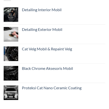
Belum
di
Cukup?
Jakarta
Detailing Interior Mobil
Pentingnya
Inspeksi
Awal
Mobil
Restorasi
Detailing Exterior Mobil
dari
Jakarta
Cat Velg Mobil & Repaint Velg
Black Chrome Aksesoris Mobil
Proteksi Cat Nano Ceramic Coating