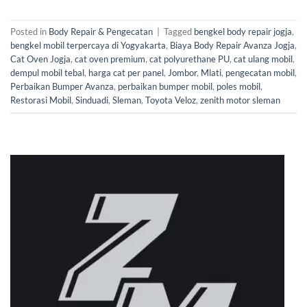
Posted in
Body Repair & Pengecatan
|
Tagged
bengkel body repair jogja
,
bengkel mobil terpercaya di Yogyakarta
,
Biaya Body Repair Avanza Jogja
,
Cat Oven Jogja
,
cat oven premium
,
cat polyurethane PU
,
cat ulang mobil
,
dempul mobil tebal
,
harga cat per panel
,
Jombor
,
Mlati
,
pengecatan mobil
,
Perbaikan Bumper Avanza
,
perbaikan bumper mobil
,
poles mobil
,
Restorasi Mobil
,
Sinduadi
,
Sleman
,
Toyota Veloz
,
zenith motor sleman