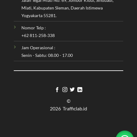
Jalan Tegal Mlati No: 69, Jombor Kidul, Sinduadi,
Mlati, Kabupaten Sleman, Daerah Istimewa
Yogyakarta 55281.
Nomor Telp :
‪+62 811‑258‑338‬
Jam Operasional :
Senin - Sabtu: 08.00 - 17.00
©
2026 Trafficlab.id