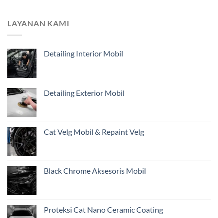
Mengapa
Jauh
Estimasi
untuk
dari
Pemilik
LAYANAN KAMI
Foto
Kendaraan
Belum
di
Cukup?
Jakarta
Detailing Interior Mobil
Pentingnya
Inspeksi
Awal
Mobil
Restorasi
Detailing Exterior Mobil
dari
Jakarta
Cat Velg Mobil & Repaint Velg
Black Chrome Aksesoris Mobil
Proteksi Cat Nano Ceramic Coating