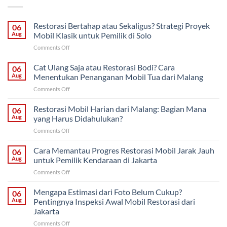
Restorasi Bertahap atau Sekaligus? Strategi Proyek
06
Aug
Mobil Klasik untuk Pemilik di Solo
on
Comments Off
Restorasi
Bertahap
Cat Ulang Saja atau Restorasi Bodi? Cara
06
atau
Aug
Menentukan Penanganan Mobil Tua dari Malang
Sekaligus?
on
Comments Off
Strategi
Cat
Proyek
Ulang
Restorasi Mobil Harian dari Malang: Bagian Mana
Mobil
06
Saja
Klasik
Aug
yang Harus Didahulukan?
atau
untuk
on
Comments Off
Restorasi
Pemilik
Restorasi
Bodi?
di
Mobil
Cara Memantau Progres Restorasi Mobil Jarak Jauh
Cara
06
Solo
Harian
Menentukan
Aug
untuk Pemilik Kendaraan di Jakarta
dari
Penanganan
on
Comments Off
Malang:
Mobil
Cara
Bagian
Tua
Memantau
Mengapa Estimasi dari Foto Belum Cukup?
Mana
06
dari
Progres
yang
Aug
Pentingnya Inspeksi Awal Mobil Restorasi dari
Malang
Restorasi
Harus
Jakarta
Mobil
Didahulukan?
on
Comments Off
Jarak