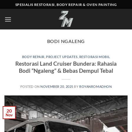
Skip
SPESIALIS RESTORASI, BODY REPAIR & OVEN PAINTING
to
content
BODI NGALENG
BODY REPAIR
,
PROJECT UPDATES
,
RESTORASI MOBIL
Restorasi Land Cruiser Bundera: Rahasia
Bodi “Ngaleng” & Bebas Dempul Tebal
POSTED ON
NOVEMBER 20, 2025
BY
ROYANROMADHON
20
Nov