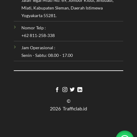
Jalan Tegal Mlati No: 69, Jombor Kidul, Sinduadi,
Mlati, Kabupaten Sleman, Daerah Istimewa
Yogyakarta 55281.
Nomor Telp :
‪+62 811‑258‑338‬
Jam Operasional :
Senin - Sabtu: 08.00 - 17.00
©
2026 Trafficlab.id