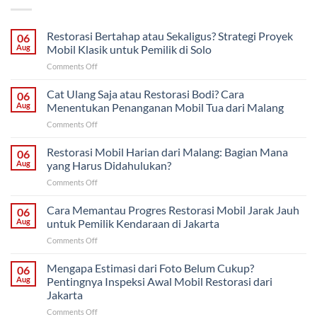
Restorasi Bertahap atau Sekaligus? Strategi Proyek
06
Aug
Mobil Klasik untuk Pemilik di Solo
on
Comments Off
Restorasi
Bertahap
Cat Ulang Saja atau Restorasi Bodi? Cara
06
atau
Aug
Menentukan Penanganan Mobil Tua dari Malang
Sekaligus?
on
Comments Off
Strategi
Cat
Proyek
Ulang
Restorasi Mobil Harian dari Malang: Bagian Mana
Mobil
06
Saja
Klasik
Aug
yang Harus Didahulukan?
atau
untuk
on
Comments Off
Restorasi
Pemilik
Restorasi
Bodi?
di
Mobil
Cara Memantau Progres Restorasi Mobil Jarak Jauh
Cara
06
Solo
Harian
Menentukan
Aug
untuk Pemilik Kendaraan di Jakarta
dari
Penanganan
on
Comments Off
Malang:
Mobil
Cara
Bagian
Tua
Memantau
Mengapa Estimasi dari Foto Belum Cukup?
Mana
06
dari
Progres
yang
Aug
Pentingnya Inspeksi Awal Mobil Restorasi dari
Malang
Restorasi
Harus
Jakarta
Mobil
Didahulukan?
on
Comments Off
Jarak