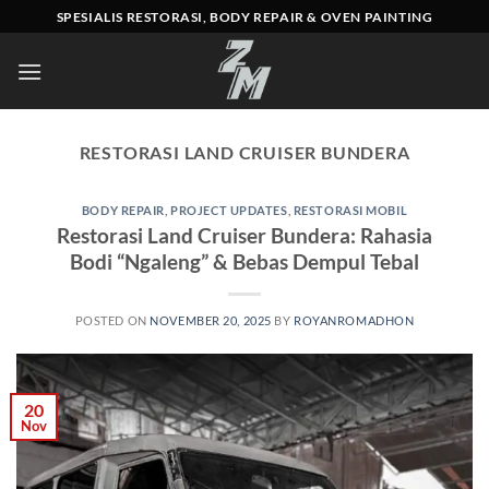
Skip
SPESIALIS RESTORASI, BODY REPAIR & OVEN PAINTING
to
content
RESTORASI LAND CRUISER BUNDERA
BODY REPAIR
,
PROJECT UPDATES
,
RESTORASI MOBIL
Restorasi Land Cruiser Bundera: Rahasia
Bodi “Ngaleng” & Bebas Dempul Tebal
POSTED ON
NOVEMBER 20, 2025
BY
ROYANROMADHON
20
Nov