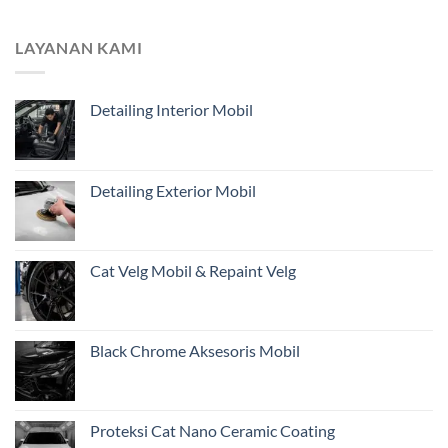
Mengapa
Jauh
Estimasi
untuk
dari
Pemilik
LAYANAN KAMI
Foto
Kendaraan
Belum
di
Cukup?
Jakarta
Detailing Interior Mobil
Pentingnya
Inspeksi
Awal
Mobil
Restorasi
Detailing Exterior Mobil
dari
Jakarta
Cat Velg Mobil & Repaint Velg
Black Chrome Aksesoris Mobil
Proteksi Cat Nano Ceramic Coating