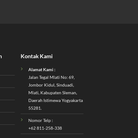
n
Kontak Kami
Alamat Kami :
Jalan Tegal Mlati No: 69,
Jombor Kidul, Sinduadi,
Mlati, Kabupaten Sleman,
Daerah Istimewa Yogyakarta
55281.
Nomor Telp :
‪+62 811‑258‑338‬