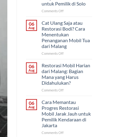
untuk Pemilik di Solo
on
Comments Off
Restorasi
Bertahap
Cat Ulang Saja atau
06
atau
Aug
Restorasi Bodi? Cara
Sekaligus?
Menentukan
Strategi
Penanganan Mobil Tua
Proyek
dari Malang
Mobil
Klasik
on
Comments Off
untuk
Cat
Pemilik
Ulang
Restorasi Mobil Harian
06
di
Saja
Aug
dari Malang: Bagian
Solo
atau
Mana yang Harus
Restorasi
Didahulukan?
Bodi?
Cara
on
Comments Off
Menentukan
Restorasi
Penanganan
Mobil
Cara Memantau
06
Mobil
Harian
Aug
Progres Restorasi
Tua
dari
Mobil Jarak Jauh untuk
dari
Malang:
Pemilik Kendaraan di
Malang
Bagian
Jakarta
Mana
yang
on
Comments Off
Harus