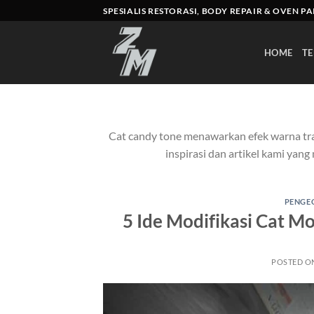
Skip
SPESIALIS RESTORASI, BODY REPAIR & OVEN P
to
content
HOME
TE
Cat candy tone menawarkan efek warna tr
inspirasi dan artikel kami yan
PENGEC
5 Ide Modifikasi Cat Mo
POSTED O