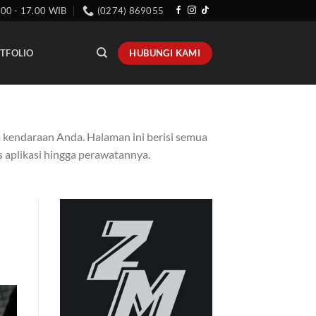
.00 - 17.00 WIB
(0274) 869055
HUBUNGI KAMI
TFOLIO
kendaraan Anda. Halaman ini berisi semua
s aplikasi hingga perawatannya.