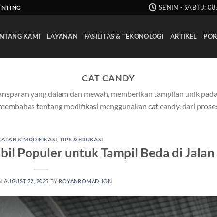
SENIN - SABTU: 08
AINTING
NTANG KAMI
LAYANAN
FASILITAS & TEKONOLOGI
ARTIKEL
POR
CAT CANDY
ansparan yang dalam dan mewah, memberikan tampilan unik pada 
g membahas tentang modifikasi menggunakan cat candy, dari prose
ATAN & MODIFIKASI
,
TIPS & EDUKASI
bil Populer untuk Tampil Beda di Jalan
N
AUGUST 27, 2025
BY
ROYANROMADHON