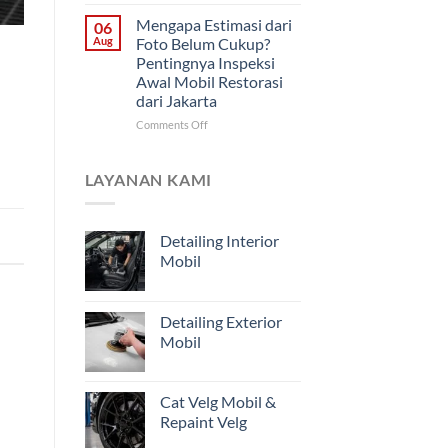
Cara
Didahulukan?
Memantau
Mengapa Estimasi dari
06
Progres
Aug
Foto Belum Cukup?
Restorasi
Pentingnya Inspeksi
Mobil
Awal Mobil Restorasi
Jarak
dari Jakarta
Jauh
untuk
on
Comments Off
Pemilik
Mengapa
Kendaraan
Estimasi
di
dari
LAYANAN KAMI
Jakarta
Foto
Belum
Cukup?
Detailing Interior
Pentingnya
Mobil
Inspeksi
Awal
Mobil
Restorasi
Detailing Exterior
dari
Mobil
Jakarta
Cat Velg Mobil &
Repaint Velg