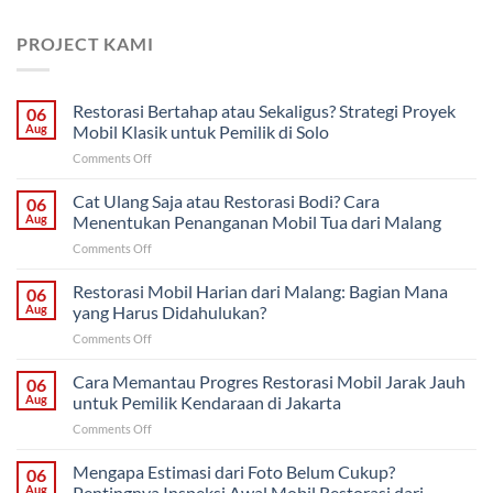
PROJECT KAMI
Restorasi Bertahap atau Sekaligus? Strategi Proyek
06
Aug
Mobil Klasik untuk Pemilik di Solo
on
Comments Off
Restorasi
Bertahap
Cat Ulang Saja atau Restorasi Bodi? Cara
06
atau
Aug
Menentukan Penanganan Mobil Tua dari Malang
Sekaligus?
on
Comments Off
Strategi
Cat
Proyek
Ulang
Restorasi Mobil Harian dari Malang: Bagian Mana
Mobil
06
Saja
Klasik
Aug
yang Harus Didahulukan?
atau
untuk
on
Comments Off
Restorasi
Pemilik
Restorasi
Bodi?
di
Mobil
Cara Memantau Progres Restorasi Mobil Jarak Jauh
Cara
06
Solo
Harian
Menentukan
Aug
untuk Pemilik Kendaraan di Jakarta
dari
Penanganan
on
Comments Off
Malang:
Mobil
Cara
Bagian
Tua
Memantau
Mengapa Estimasi dari Foto Belum Cukup?
Mana
06
dari
Progres
yang
Aug
Pentingnya Inspeksi Awal Mobil Restorasi dari
Malang