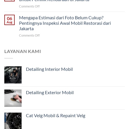
dari
Penanganan
on
Comments Off
Malang:
Mobil
Cara
Bagian
Tua
Memantau
Mengapa Estimasi dari Foto Belum Cukup?
Mana
06
dari
Progres
yang
Aug
Pentingnya Inspeksi Awal Mobil Restorasi dari
Malang
Restorasi
Harus
Jakarta
Mobil
Didahulukan?
on
Comments Off
Jarak
Mengapa
Jauh
Estimasi
untuk
dari
Pemilik
LAYANAN KAMI
Foto
Kendaraan
Belum
di
Cukup?
Jakarta
Detailing Interior Mobil
Pentingnya
Inspeksi
Awal
Mobil
Restorasi
Detailing Exterior Mobil
dari
Jakarta
Cat Velg Mobil & Repaint Velg