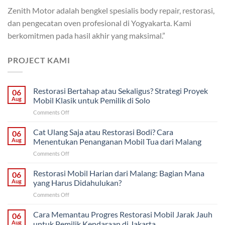
Zenith Motor adalah bengkel spesialis body repair, restorasi,
dan pengecatan oven profesional di Yogyakarta. Kami
berkomitmen pada hasil akhir yang maksimal.”
PROJECT KAMI
Restorasi Bertahap atau Sekaligus? Strategi Proyek
06
Aug
Mobil Klasik untuk Pemilik di Solo
on
Comments Off
Restorasi
Bertahap
Cat Ulang Saja atau Restorasi Bodi? Cara
06
atau
Aug
Menentukan Penanganan Mobil Tua dari Malang
Sekaligus?
on
Comments Off
Strategi
Cat
Proyek
Ulang
Restorasi Mobil Harian dari Malang: Bagian Mana
Mobil
06
Saja
Klasik
Aug
yang Harus Didahulukan?
atau
untuk
on
Comments Off
Restorasi
Pemilik
Restorasi
Bodi?
di
Mobil
Cara Memantau Progres Restorasi Mobil Jarak Jauh
Cara
06
Solo
Harian
Menentukan
Aug
untuk Pemilik Kendaraan di Jakarta