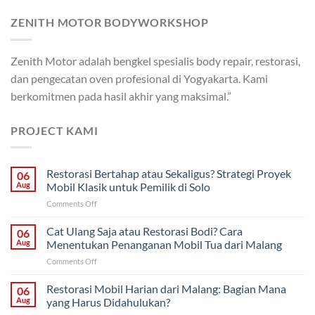
ZENITH MOTOR BODYWORKSHOP
Zenith Motor adalah bengkel spesialis body repair, restorasi,
dan pengecatan oven profesional di Yogyakarta. Kami
berkomitmen pada hasil akhir yang maksimal.”
PROJECT KAMI
Restorasi Bertahap atau Sekaligus? Strategi Proyek
06
Aug
Mobil Klasik untuk Pemilik di Solo
on
Comments Off
Restorasi
Bertahap
Cat Ulang Saja atau Restorasi Bodi? Cara
06
atau
Aug
Menentukan Penanganan Mobil Tua dari Malang
Sekaligus?
on
Comments Off
Strategi
Cat
Proyek
Ulang
Restorasi Mobil Harian dari Malang: Bagian Mana
Mobil
06
Saja
Klasik
Aug
yang Harus Didahulukan?
atau
untuk