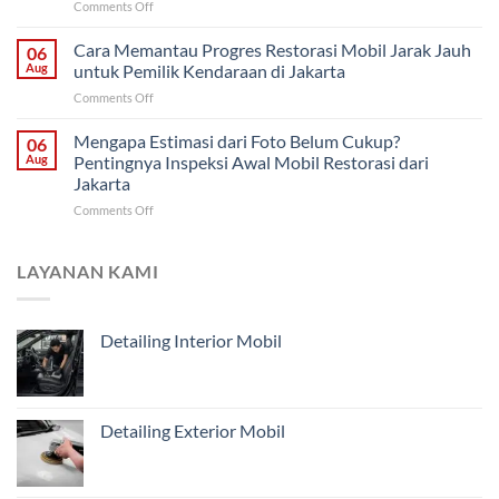
on
Comments Off
Restorasi
Pemilik
Restorasi
Bodi?
di
Mobil
Cara Memantau Progres Restorasi Mobil Jarak Jauh
Cara
06
Solo
Harian
Menentukan
Aug
untuk Pemilik Kendaraan di Jakarta
dari
Penanganan
on
Comments Off
Malang:
Mobil
Cara
Bagian
Tua
Memantau
Mengapa Estimasi dari Foto Belum Cukup?
Mana
06
dari
Progres
yang
Aug
Pentingnya Inspeksi Awal Mobil Restorasi dari
Malang
Restorasi
Harus
Jakarta
Mobil
Didahulukan?
on
Comments Off
Jarak
Mengapa
Jauh
Estimasi
untuk
dari
Pemilik
LAYANAN KAMI
Foto
Kendaraan
Belum
di
Cukup?
Jakarta
Detailing Interior Mobil
Pentingnya
Inspeksi
Awal
Mobil
Restorasi
Detailing Exterior Mobil
dari
Jakarta