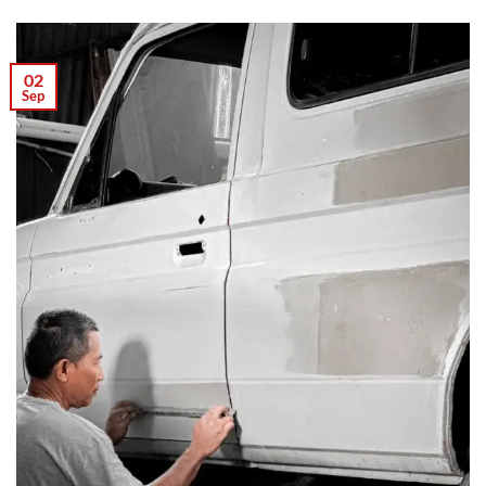
02
Sep