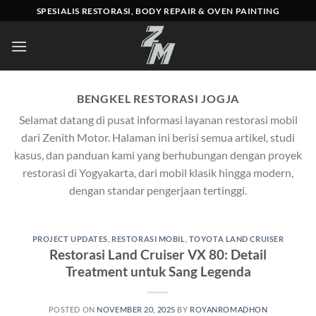
Skip
SPESIALIS RESTORASI, BODY REPAIR & OVEN PAINTING
to
content
BENGKEL RESTORASI JOGJA
Selamat datang di pusat informasi layanan restorasi mobil
dari Zenith Motor. Halaman ini berisi semua artikel, studi
kasus, dan panduan kami yang berhubungan dengan proyek
restorasi di Yogyakarta, dari mobil klasik hingga modern,
dengan standar pengerjaan tertinggi.
PROJECT UPDATES
,
RESTORASI MOBIL
,
TOYOTA LAND CRUISER
Restorasi Land Cruiser VX 80: Detail
Treatment untuk Sang Legenda
POSTED ON
NOVEMBER 20, 2025
BY
ROYANROMADHON