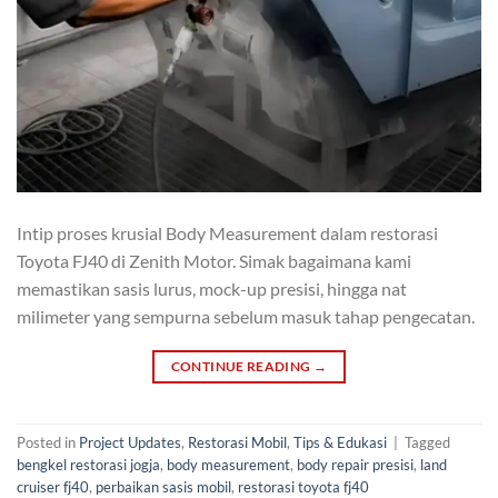
Intip proses krusial Body Measurement dalam restorasi
Toyota FJ40 di Zenith Motor. Simak bagaimana kami
memastikan sasis lurus, mock-up presisi, hingga nat
milimeter yang sempurna sebelum masuk tahap pengecatan.
CONTINUE READING
→
Posted in
Project Updates
,
Restorasi Mobil
,
Tips & Edukasi
|
Tagged
bengkel restorasi jogja
,
body measurement
,
body repair presisi
,
land
cruiser fj40
,
perbaikan sasis mobil
,
restorasi toyota fj40