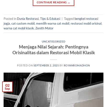
CONTINUE READING
→
Posted in
Dunia Restorasi
,
Tips & Edukasi
|
Tagged
bengkel restorasi
jogja
,
cat custom mobil
,
memilih warna cat mobil
,
restorasi mobil orisinal
,
warna cat mobil klasik
,
Zenith Motor
UNCATEGORIZED
Menjaga Nilai Sejarah: Pentingnya
Orisinalitas dalam Restorasi Mobil Klasik
POSTED ON
SEPTEMBER 2, 2025
BY
ROYANROMADHON
02
Sep