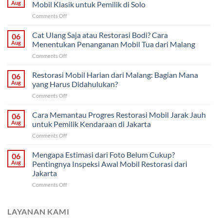
Aug
Mobil Klasik untuk Pemilik di Solo
on
Comments Off
Restorasi
Bertahap
Cat Ulang Saja atau Restorasi Bodi? Cara
06
atau
Aug
Menentukan Penanganan Mobil Tua dari Malang
Sekaligus?
on
Comments Off
Strategi
Cat
Proyek
Ulang
Restorasi Mobil Harian dari Malang: Bagian Mana
Mobil
06
Saja
Klasik
Aug
yang Harus Didahulukan?
atau
untuk
on
Comments Off
Restorasi
Pemilik
Restorasi
Bodi?
di
Mobil
Cara Memantau Progres Restorasi Mobil Jarak Jauh
Cara
06
Solo
Harian
Menentukan
Aug
untuk Pemilik Kendaraan di Jakarta
dari
Penanganan
on
Comments Off
Malang:
Mobil
Cara
Bagian
Tua
Memantau
Mengapa Estimasi dari Foto Belum Cukup?
Mana
06
dari
Progres
yang
Aug
Pentingnya Inspeksi Awal Mobil Restorasi dari
Malang
Restorasi
Harus
Jakarta
Mobil
Didahulukan?
on
Comments Off
Jarak
Mengapa
Jauh
Estimasi
untuk
dari
Pemilik
LAYANAN KAMI
Foto
Kendaraan