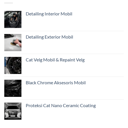
Belum
di
Cukup?
Jakarta
Detailing Interior Mobil
Pentingnya
Inspeksi
Awal
Mobil
Restorasi
Detailing Exterior Mobil
dari
Jakarta
Cat Velg Mobil & Repaint Velg
Black Chrome Aksesoris Mobil
Proteksi Cat Nano Ceramic Coating