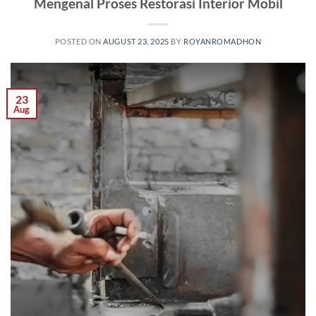
Mengenal Proses Restorasi Interior Mobil
POSTED ON
AUGUST 23, 2025
BY
ROYANROMADHON
23
Aug